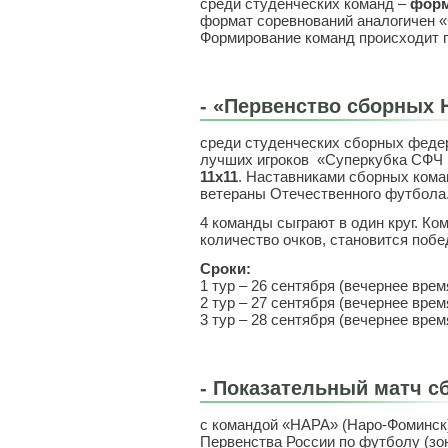
среди студенческих команд –
форм
формат соревнований аналогичен 
Формирование команд происходит 
-
«Первенство сборных
среди студенческих сборных феде
лучших игроков «Суперкубка СФЧ
11х11
. Наставниками сборных ком
ветераны Отечественного футбола
4 команды сыграют в один круг. К
количество очков, становится побе
Сроки:
1 тур – 26 сентября (вечернее врем
2 тур – 27 сентября (вечернее врем
3 тур – 28 сентября (вечернее врем
-
Показательный матч с
с командой «НАРА» (Наро-Фоминск
Первенства России по футболу (зо