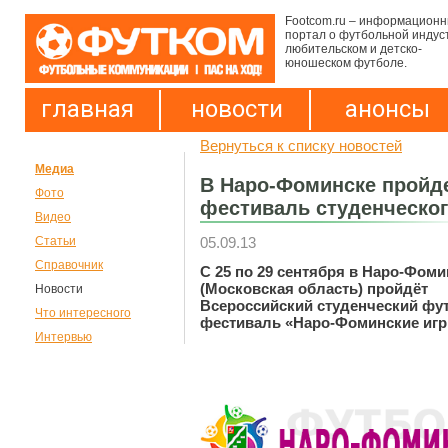
Footcom.ru – информацион
портал о футбольной индус
любительском и детско-
юношеском футболе.
главная
новости
анонсы
Вернуться к списку новостей
Медиа
В Наро-Фоминске пройд
Фото
фестиваль студенческо
Видео
05.09.13
Статьи
Справочник
С 25 по 29 сентября в Наро-Фоми
(Московская область) пройдёт
Новости
Всероссийский студенческий ф
Что интересного
фестиваль «Наро-Фоминские игр
Интервью