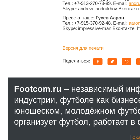
Тел.: +7-913-270-79-89. E-mail:
andru
Skype: andrew_andrukhov Вконтакте:
Пресс-атташе:
Гусев Аарон
Тел.: +7-915-370-92-48. E-mail:
aaro
Skype: impressive-man Вконтакте: h
Версия для печати
Поделиться:
Footcom.ru
– независимый ин
индустрии, футболе как бизнес
юношеском, молодёжном футбол
организует футбол, работает в 
О с