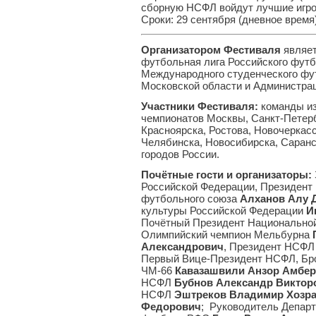
сборную НСФЛ войдут лучшие игр
Сроки: 29 сентября (дневное вре
Организатором
Фестиваля
являет
футбольная лига Российского футб
Международного студенческого фу
Московской области и Администрац
Участники Фестиваля
:
команды из
чемпионатов Москвы, Санкт-Петерб
Красноярска, Ростова, Новочеркасс
Челябинска, Новосибирска, Саранс
городов России.
Почётные гости и организаторы:
Российской Федерации, Президент
футбольного союза
Алханов Алу 
культуры Российской Федерации
И
Почётный Президент Национальной
Олимпийский чемпион Мельбурна
Александрович
, Президент НСФ
Первый Вице-Президент НСФЛ, Бр
ЧМ-66
Кавазашвили Анзор Амбе
НСФЛ
Бубнов Александр Виктор
НСФЛ
Эштреков Владимир Хозр
Федорович
; Руководитель Депар