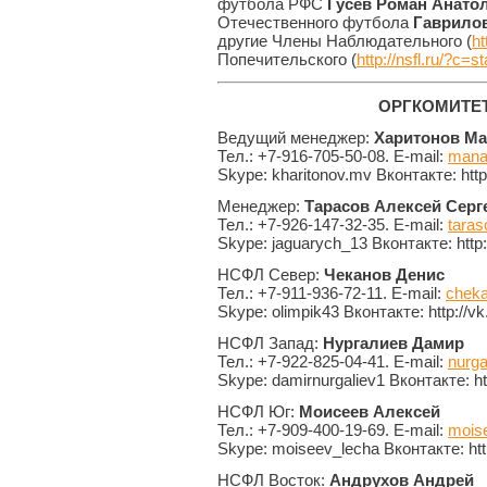
футбола РФС
Гусев Роман Анато
Отечественного футбола
Гаврило
другие Члены Наблюдательного (
ht
Попечительского (
http://nsfl.ru/?c=s
ОРГКОМИТЕ
Ведущий менеджер:
Харитонов Ма
Тел.: +7-916-705-50-08. E-mail:
mana
Skype: kharitonov.mv Вконтакте: htt
Менеджер:
Тарасов Алексей Серг
Тел.: +7-926-147-32-35. E-mail:
taras
Skype: jaguarych_13 Вконтакте: http
НСФЛ Север:
Чеканов Денис
Тел.: +7-911-936-72-11. E-mail:
cheka
Skype: olimpik43 Вконтакте: http://
НСФЛ Запад:
Нургалиев Дамир
Тел.: +7-922-825-04-41. E-mail:
nurga
Skype: damirnurgaliev1 Вконтакте: ht
НСФЛ Юг:
Моисеев Алексей
Тел.: +7-909-400-19-69. E-mail:
moise
Skype: moiseev_lecha Вконтакте: ht
НСФЛ Восток:
Андрухов Андрей