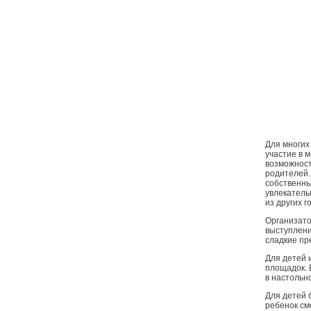
Для многих
участие в 
возможност
родителей.
собственны
увлекатель
из других г
Организато
выступлени
сладкие пр
Для детей 
площадок. 
в настольн
Для детей 
ребенок см