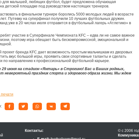
о для малышей, любящих футбол, будет предложена обучающая
на детской площадке под руководством настоящих тренеров.
частвовать в финальном турнире боролись 5000 молодых людей в возрасте
6 лет. Путевку на суперфинал получили 10 лучших футбольных дружин.
манд уже в 20 числах июля отправится в футбольный лагерь «Атлетико» в
 ребят участие в Суперфинале Чемпионата KFC – едва ли не самое важное
жизни, поэтому игра обещает быть бескомпромиссной, эмоциональной и
ищной.
 проект бренда KFC дает возможность простым мальчишкам из дворовых
тить вкус большой игры, проявить свои спортивные таланты и сделать
и по направлению к профессиональной футбольной карьере.
 29 июня на стадион «Янтарь» в Строгино! Вас и Ваших родных,
ет невероятный праздник спорта и здорового образа жизни. Мы ждем
 печати
я:
Контакты:
© с 2006 го
ой
Коммуника