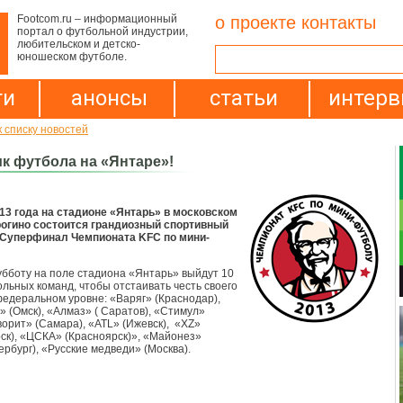
Footcom.ru – информационный
о проекте
контакты
портал о футбольной индустрии,
любительском и детско-
юношеском футболе.
ти
анонсы
статьи
интер
к списку новостей
к футбола на «Янтаре»!
13 года на стадионе «Янтарь» в московском
рогино состоится грандиозный спортивный
- Суперфинал Чемпионата KFC по мини-
субботу на поле стадиона «Янтарь» выйдут 10
льных команд, чтобы отстаивать честь своего
федеральном уровне: «Варяг» (Краснодар),
» (Омск), «Алмаз» ( Саратов), «Стимул»
ворит» (Самара), «ATL» (Ижевск), «XZ»
ск), «ЦСКА» (Красноярск)», «Майонез»
ербург), «Русские медведи» (Москва).