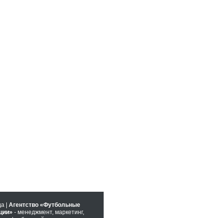
да |
Агентство «Футбольные
ции»
- менеджмент, маркетинг,