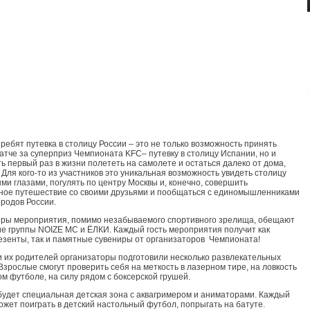
 ребят путевка в столицу России – это не только возможность принять
матче за суперприз Чемпионата KFC– путевку в столицу Испании, но и
ь первый раз в жизни полететь на самолете и остаться далеко от дома,
 Для кого-то из участников это уникальная возможность увидеть столицу
ми глазами, погулять по центру Москвы и, конечно, совершить
ное путешествие со своими друзьями и пообщаться с единомышленниками
ородов России.
ры мероприятия, помимо незабываемого спортивного зрелища, обещают
е группы NOIZE MC и ЁЛКИ. Каждый гость мероприятия получит как
езенты, так и памятные сувениры от организаторов Чемпионата!
и их родителей организаторы подготовили несколько развлекательных
Взрослые смогут проверить себя на меткость в лазерном тире, на ловкость
ом футболе, на силу рядом с боксерской грушей.
будет специальная детская зона с аквагримером и аниматорами. Каждый
ожет поиграть в детский настольный футбол, попрыгать на батуте.