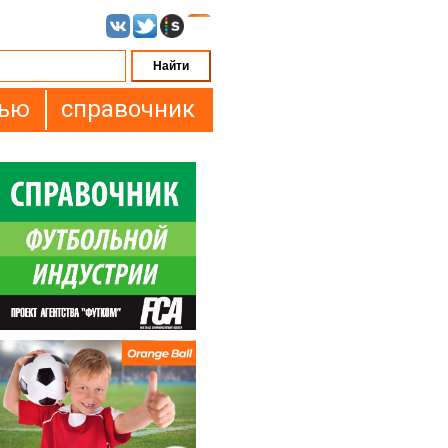
вью
справочник