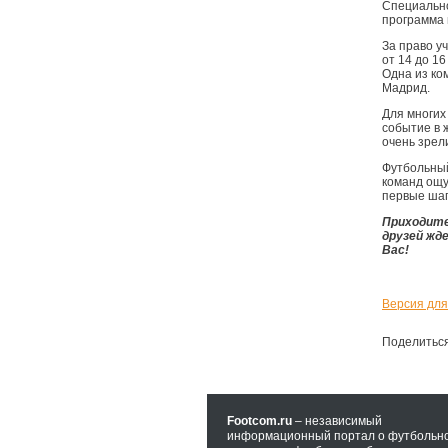
Специальн
программа 
За право у
от 14 до 1
Одна из ко
Мадрид.
Для многих
событие в 
очень зрел
Футбольный
команд ощу
первые шаг
Приходите
друзей жд
Вас!
Версия для
Поделитьс
Footcom.ru
– независимый
информационный портал о футбольн