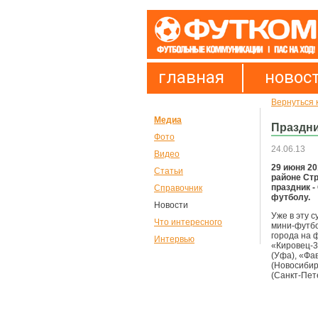
главная
новос
Вернуться 
Медиа
Праздни
Фото
24.06.13
Видео
29 июня 20
Статьи
районе Ст
праздник 
Справочник
футболу.
Новости
Уже в эту 
Что интересного
мини-футбо
города на 
Интервью
«Кировец-3
(Уфа), «Фа
(Новосибир
(Санкт-Пет