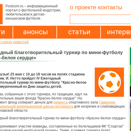
Footcom.ru – информационный
о проекте
контакты
портал о футбольной индустрии,
любительском и детско-
юношеском футболе.
ти
анонсы
статьи
интер
к списку новостей
одный благотворительный турнир по мини-футболу
-белое сердце»
узья! 25 мая с 10 до 18 часов на полях стадиона
им. И. Нетто пройдет IV Ежегодный
ительный турнир по мини-футболу "Красно-белое
риуроченный ко Дню защиты детей.
а, собранные с этого турнира, по традиции, идут на
тельные акции фонда "Красно-белое сердце". На
ент фонд собирает деньги для
ремонта
спортивного зала
Гаврилов-
циальной коррекционной школы-интерната
для незрячих и слабовидящих
лавской области.
принимают участие команды, составленные из болельщиков ФК "Спартак"
уголков нашей необъятной родины. Также, в рамках турнира будет