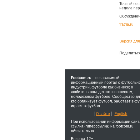
Точный сос
неделе пер
Обсуждени
fratria.ru
Версия для
Поделитьс
Footcom.ru
– независимый
информационный портал о футбольн
индустрии, футболе как бизнесе; о
любительском, детско-юношеском,
молодёжном футболе. Сообщество для
кто организует футбол, работает в фу
играет в футбол.
О сайте
English
При использовании информации сайт
ссылка (гиперссылка) на footcom.ru
обязательна.
Возраст 12+