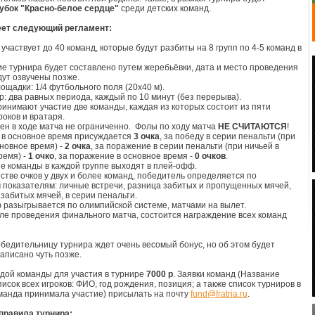
убок "Красно-белое сердце"
среди детских команд.
еет следующий регламент:
 участвует до 40 команд, которые будут разбиты на 8 групп по 4-5 команд в
ие турнира будет составлено путем жеребьёвки, дата и место проведения
дут озвучены позже.
ощадки: 1/4 футбольного поля (20х40 м).
гр: два равных периода, каждый по 10 минут (без перерыва).
принимают участие две команды, каждая из которых состоит из пяти
роков и вратаря.
мен в ходе матча не ограниченно. Фолы по ходу матча
НЕ СЧИТАЮТСЯ
!
у в основное время присуждается
3 очка
, за победу в серии пенальти (при
сновное время) -
2 очка
, за поражение в серии пенальти (при ничьей в
ремя) -
1 очко
, за поражение в основное время -
0 очков
.
ые команды в каждой группе выходят в плей-офф.
нстве очков у двух и более команд, победитель определяется по
показателям: личные встречи, разница забитых и пропущенных мячей,
 забитых мячей, в серии пенальти.
 разыгрывается по олимпийской системе, матчами на вылет.
сле проведения финального матча, состоится награждение всех команд
бедительницу турнира ждет очень весомый бонус, но об этом будет
аписано чуть позже.
ждой команды для участия в турнире
7000 р
. Заявки команд (Название
исок всех игроков: ФИО, год рождения, позиция; а также список турниров в
манда принимала участие) присылать на почту
fund@fratria.ru
.
правила турнира: