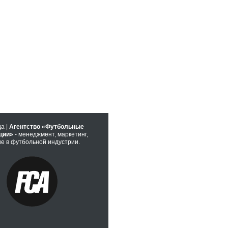
да |
Агентство «Футбольные
ции»
- менеджмент, маркетинг,
е в футбольной индустрии.