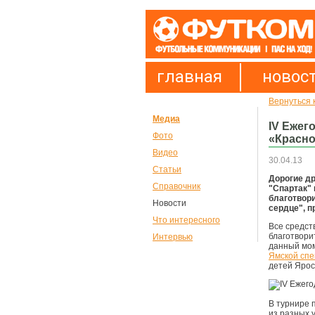
главная
новос
Вернуться 
Медиа
IV Ежег
Фото
«Красно
Видео
30.04.13
Статьи
Дорогие др
Справочник
"Спартак" 
благотвор
Новости
сердце", п
Что интересного
Все средств
благотвори
Интервью
данный мом
Ямской спе
детей Ярос
В турнире 
из разных 