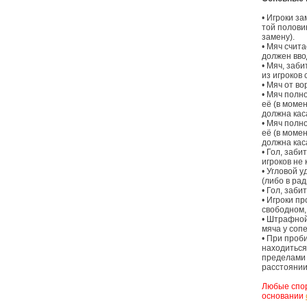
• Игроки з
той половин
замену).
• Мяч счита
должен вво
• Мяч, заб
из игроков 
• Мяч от во
• Мяч полно
её (в момен
должна кас
• Мяч полно
её (в момен
должна кас
• Гол, заби
игроков не 
• Угловой 
(либо в рад
• Гол, заби
• Игроки п
свободном,
• Штрафной
мяча у сопе
• При проби
находиться
пределами 
расстоянии
Любые спор
основании