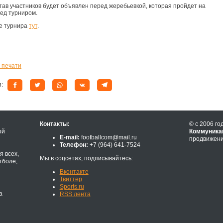
тав участников будет объявлен перед жеребьевкой, которая пройдет на
ед турниром.
е турнира
тут
.
 печати
я:
Контакты:
© с 2006 го
ой
Коммуника
E-mail:
footballcom@mail.ru
продвижени
Телефон:
+7 (964) 641-7524
 всех,
Мы в соцсетях, подписывайтесь:
тболе,
Вконтакте
Твиттер
Sports.ru
а
RSS лента