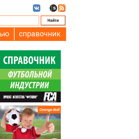
вью
справочник