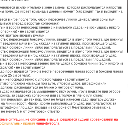
аменяются исключительно в зоне замены, которая располагается напротив
ы поля, где играет команда в данный момент (как входят, так и выходят на
ется в игре после того, как он пересечет линию центральной зоны (мяч
диться вперед к воротам соперника).
итый в ворота непосредственно с начального удара (не коснувшись никого
соперника) - не засчитывается!
рот вратарь вводить руками.
стью пересекший боковую линию, вводится в игру с того места, где покинул
т введения мяча в игру, каждая из ступней игрока, производящего удар,
аться боковой линии, либо располагаться за пределами площадки).
стью пересекший боковую линию, вводится в игру с того места, где покинул
т введения мяча в игру, каждая из ступней игрока, производящего удар,
аться боковой линии, либо располагаться за пределами площадки).
тый в ворота непосредственно после удара с боковой линии (если никого из
касался) - не засчитывается!
удар производится точно в месте пересечения линии ворот и боковой линии
иусе 25 см от угла).
тый непосредственно с углового удара - засчитывается!
ротивоположной команды при ауте, угловом ударе, штрафном или
 должны располагаться не ближе 5 метров от мяча.
 удар назначается за умышленную игру рукой, игру в подкате при отборе
рника, за задержку соперника или за толчок в плечо или спину.
тии пенальти, до тех пор, пока не будет нанесен удар, вратарь должен
 на линии ворот. Игроки, кроме выполняющего удар, располагаются: за
штрафной площади; позади и в стороне от 6-метровой отметки; на
 не менее 5 м от 6-метровой отметки.
ные ситуации, не описанные выше, решаются судьей соревнований на
официальных правил
мини-футбола.