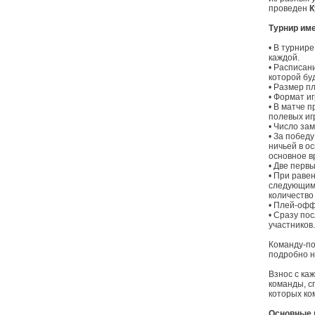
проведен
К
Турнир им
• В турнире
каждой.
• Расписан
которой бу
• Размер пл
• Формат и
• В матче 
полевых иг
• Число за
• За побед
ничьей в о
основное в
• Две перв
• При раве
следующим 
количество
• Плей-офф
• Сразу по
участников.
Команду-по
подробно н
Взнос с ка
команды, сп
которых ко
Основные 