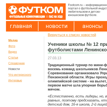
Footcom.ru – информацион
портал о футбольной индус
любительском и детско-
юношеском футболе.
главная
новости
анонсы
Вернуться к списку новостей
Медиа
Ученики школы № 12 п
Фото
футболистами Ленинско
Видео
27.03.13
Статьи
Справочник
Традиционный турнир по мини-ф
восемь команд школьников Лени
Новости
Соревнования организовало Упр
Что интересного
Пензенской области. Игры прохо
Интервью
олимпийской системе - на вылет,
первом матче шла упорная борьб
мячом.
«Естественно, есть лидеры, но, в
равных, поэтому предсказать, кт
детский дом, 16-я школа, 2-й лице