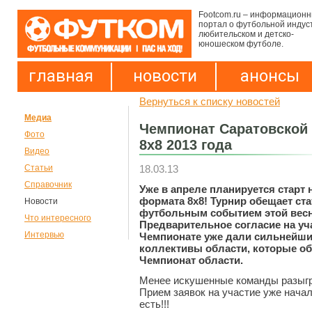
Footcom.ru – информацион
портал о футбольной индус
любительском и детско-
юношеском футболе.
главная
новости
анонсы
Вернуться к списку новостей
Медиа
Чемпионат Саратовской
Фото
8х8 2013 года
Видео
18.03.13
Статьи
Справочник
Уже в апреле планируется старт 
формата 8х8! Турнир обещает ст
Новости
футбольным событием этой весн
Что интересного
Предварительное согласие на уч
Интервью
Чемпионате уже дали сильнейш
коллективы области, которые о
Чемпионат области.
Менее искушенные команды разыгр
Прием заявок на участие уже нача
есть!!!