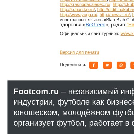
http://krasnodar.aiesec.ru/
,
http://fcku
http://kuban.kp.ru/
,
http://otdih.nakuban
http://www.yuga.ru/
,
http://news-r.ru/
,
h
иностранных языков «Blah-Blah Club
здоровья «
BeGreen
», радио
"Е
Официальный сайт турнира:
www.kf
Версия для печати
Поделиться:
Footcom.ru
– независимый ин
индустрии, футболе как бизнес
юношеском, молодёжном футбол
организует футбол, работает в 