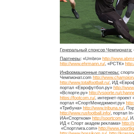
Генеральный спонсор Чемпионата:
Партнеры
: «Umbro»
http://www.abms
http://www.ehrmann.ru/
, «РСТК»
http
Информационные партнеры:
спорти
Чемпионат.com
http://www.champion
http://www.totalfootball.ru/
, ИД «Евр
портал «Еврофутбол.ру»
http://www.
«Вспорте.ру»
http://vsporte.ru/channe
https://footcom.ru/
, интернет-проект
портал «СпортМенеджмент.ру»
htt
«Трибуна»
http://www.tribuna.ru/
, По
http://www.rusfootball.info/
, портал In
ИА«Спортком»
http://sportcom.ru/
, 
ИД « Спорт академ реклама»
http:/
«Спортлига.com»
http://www.sportli
http://www.bossikom.ru/
,
http://krasn