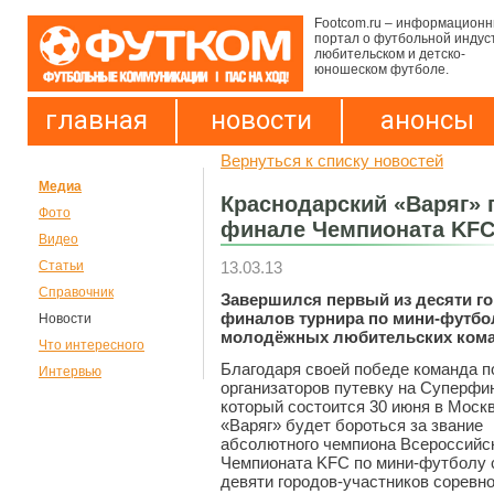
Footcom.ru – информацион
портал о футбольной индус
любительском и детско-
юношеском футболе.
главная
новости
анонсы
Вернуться к списку новостей
Медиа
Краснодарский «Варяг» 
Фото
финале Чемпионата KF
Видео
13.03.13
Статьи
Справочник
Завершился первый из десяти г
финалов турнира по мини-футбо
Новости
молодёжных любительских ком
Что интересного
Благодаря своей победе команда п
Интервью
организаторов путевку на Суперфи
который состоится 30 июня в Москв
«Варяг» будет бороться за звание
абсолютного чемпиона Всероссийс
Чемпионата KFC по мини-футболу 
девяти городов-участников соревн