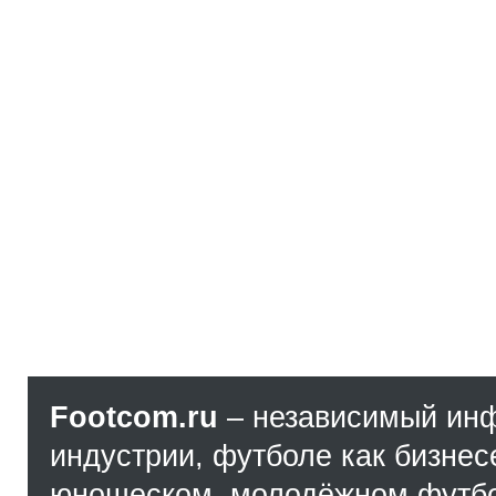
Footcom.ru
– независимый ин
индустрии, футболе как бизнес
юношеском, молодёжном футбол