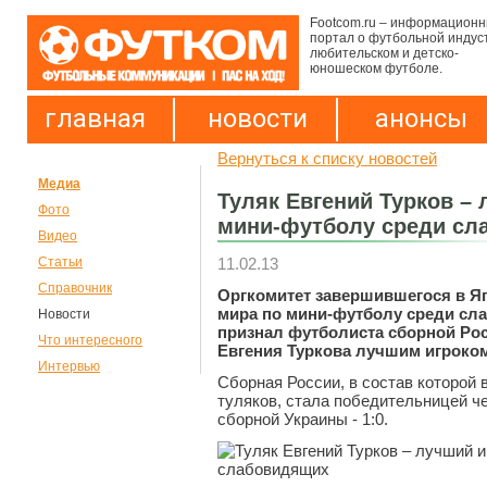
Footcom.ru – информацион
портал о футбольной индус
любительском и детско-
юношеском футболе.
главная
новости
анонсы
Вернуться к списку новостей
Медиа
Туляк Евгений Турков –
Фото
мини-футболу среди сл
Видео
11.02.13
Статьи
Справочник
Оргкомитет завершившегося в Я
мира по мини-футболу среди сл
Новости
признал футболиста сборной Рос
Что интересного
Евгения Туркова лучшим игроком
Интервью
Сборная России, в состав которой 
туляков, стала победительницей ч
сборной Украины - 1:0.