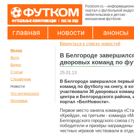
Footcom.ru – информацион
портал о футбольной индус
любительском и детско-
юношеском футболе.
главная
новости
анонсы
Вернуться к списку новостей
Медиа
В Белгороде завершилс
Фото
дворовых команд по фут
Видео
25.01.13
Статьи
Справочник
В Белгороде завершился первый
команд по футболу на снегу, в к
Новости
участвовали 36 дворовых команд
Что интересного
центра и Белгородского района,
Интервью
портал «БелНовости».
Первое место заняла команда «Ста
«Крейда», на третьем - команда «М
Белгородского городского союза с
победители и призёры награждены 
честных игроков чествовали в отд