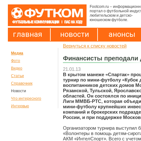
Footcom.ru – информацион
портал о футбольной индус
любительском и детско-
юношеском футболе.
главная
новости
анонсы
Вернуться к списку новостей
Медиа
Финансисты преподали 
Фото
Видео
21.01.13
В крытом манеже «Спартак» про
Статьи
турнир по мини-футболу «Кубок
Справочник
воспитанников детских домов М
Рязанской, Тульской, Ярославск
Новости
областей. Он состоялся по иниц
Что интересного
Лиги ММВБ-РТС, которая объеди
мини-футболу крупнейших инве
Интервью
компаний и брокерских подразд
России, и при поддержке Моско
Организатором турнира выступил 
«Волонтеры в помощь детям-сирот
АКМ «ИнтелСпорт». Всего с учето