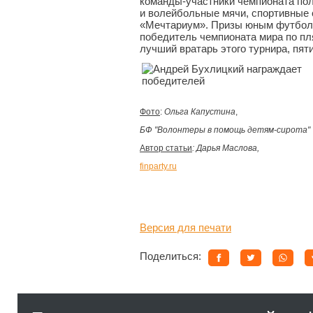
команды-участники чемпионата по
и волейбольные мячи, спортивные с
«Мечтариум». Призы юным футболи
победитель чемпионата мира по пл
лучший вратарь этого турнира, пят
Фото
:
Ольга Капустина
,
БФ "Волонтеры в помощь детям-сирота"
Автор статьи
: Дарья Маслова,
finparty.ru
Версия для печати
Поделиться: