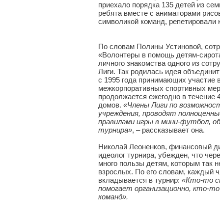
приехало порядка 135 детей из сем
ребята вместе с аниматорами рисо
символикой команд, репетировали 
По словам Полины Устиновой, сот
«Волонтеры в помощь детям-сирота
личного знакомства одного из сот
Лиги. Так родилась идея объедини
с 1995 года принимающих участие 
межкорпоративных спортивных меро
продолжается ежегодно в течение 
домов.
«Члены Лиги по возможнос
учреждения, проводят полноценны
правилами игры в мини-футбол, о
турнира»
, – рассказывает она.
Николай Леоненков, финансовый ди
идеолог турнира, убежден, что чер
много пользы детям, которым так н
взрослых. По его словам, каждый 
вкладывается в турнир:
«Кто-то с
помогает организационно, кто-т
команд».