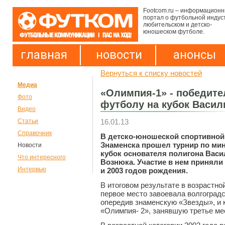
Footcom.ru – информацион
портал о футбольной индус
любительском и детско-
юношеском футболе.
главная
новости
анонсы
Вернуться к списку новостей
Медиа
«Олимпия-1» - победите
Фото
футболу на кубок Васи
Видео
16.01.13
Статьи
Справочник
В детско-юношеской спортивной
Знаменска прошел турнир по ми
Новости
кубок основателя полигона Вас
Что интересного
Вознюка. Участие в нем приняли
Интервью
и 2003 годов рождения.
В итоговом результате в возрастно
первое место завоевала волгоград
опередив знаменскую «Звезды», и 
«Олимпия- 2», занявшую третье ме