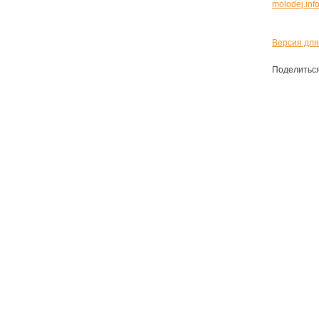
molodej.inf
Версия для
Поделитьс