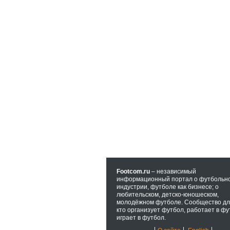
Footcom.ru
– независимый
информационный портал о футбольн
индустрии, футболе как бизнесе; о
любительском, детско-юношеском,
молодёжном футболе. Сообщество для
кто организует футбол, работает в фу
играет в футбол.