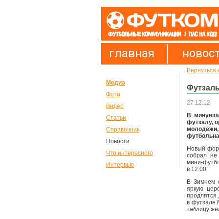
главная
новос
Вернуться 
Медиа
Футзаль
Фото
27.12.12
Видео
В минувши
Статьи
футзалу, о
молодёжи
Справочник
футбольна
Новости
Новый форм
Что интересного
собрал не
мини-футбо
Интервью
в 12.00.
В Зимнем 
яркую цер
продлятся 
в футзале 
таблицу же