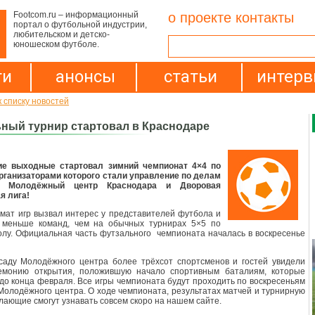
Footcom.ru – информационный
о проекте
контакты
портал о футбольной индустрии,
любительском и детско-
юношеском футболе.
ти
анонсы
статьи
интер
к списку новостей
ный турнир стартовал в Краснодаре
е выходные стартовал зимний чемпионат 4×4 по
рганизаторами которого стали управление по делам
, Молодёжный центр Краснодара и Дворовая
я лига!
ат игр вызвал интерес у представителей футбола и
 меньше команд, чем на обычных турнирах 5×5 по
лу. Официальная часть футзального чемпионата началась в воскресенье
саду Молодёжного центра более трёхсот спортсменов и гостей увидели
емонию открытия, положившую начало спортивным баталиям, которые
до конца февраля. Все игры чемпионата будут проходить по воскресеньям
Молодёжного центра. О ходе чемпионата, результатах матчей и турнирную
лающие смогут узнавать совсем скоро на нашем сайте.