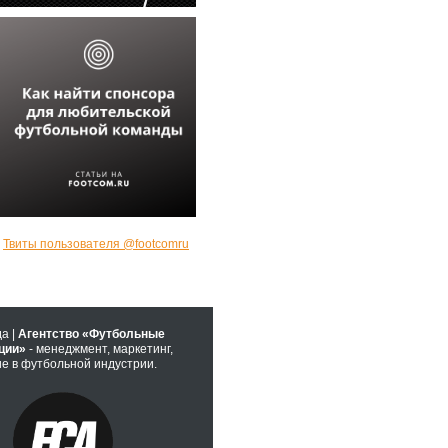
Твиты пользователя @footcomru
да |
Агентство «Футбольные
ции»
- менеджмент, маркетинг,
е в футбольной индустрии.