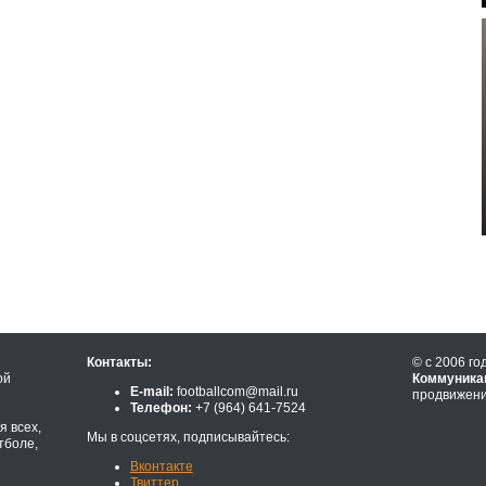
Контакты:
© с 2006 го
ой
Коммуника
E-mail:
footballcom@mail.ru
продвижени
Телефон:
+7 (964) 641-7524
 всех,
Мы в соцсетях, подписывайтесь:
тболе,
Вконтакте
Твиттер