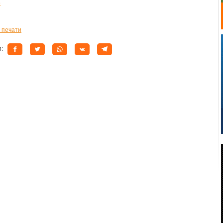
o
 печати
я: