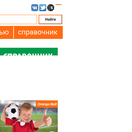
вью
справочник