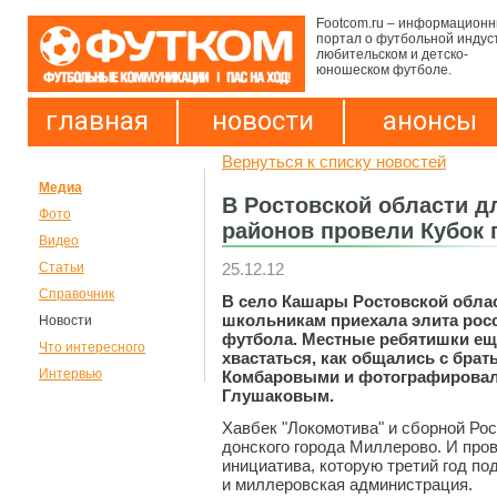
Footcom.ru – информацион
портал о футбольной индус
любительском и детско-
юношеском футболе.
главная
новости
анонсы
Вернуться к списку новостей
Медиа
В Ростовской области д
Фото
районов провели Кубок 
Видео
25.12.12
Статьи
Справочник
В село Кашары Ростовской област
школьникам приехала элита рос
Новости
футбола. Местные ребятишки ещ
Что интересного
хвастаться, как общались с брат
Интервью
Комбаровыми и фотографировал
Глушаковым.
Хавбек "Локомотива" и сборной Ро
донского города Миллерово. И пров
инициатива, которую третий год п
и миллеровская администрация.