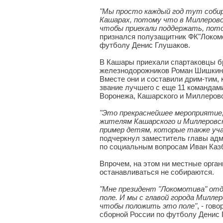
"Мы просто каждый год тут собир
Кашарах, потому что в Миллерово 
чтобы приехали поддержать, пот
признался полузащитник ФК"Локомо
футболу Денис Глушаков.
В Кашары приехали спартаковцы б
железнодорожников Роман Шишкин,
Вместе они и составили дрим-тим, 
звание лучшего с еще 11 командами
Воронежа, Кашарского и Миллеровс
"Это прекраснейшее мероприятие,
жителям Кашарского и Миллеровско
пример детям, которые также уч
подчеркнул заместитель главы ад
по социальным вопросам Иван Каз
Впрочем, на этом ни местные орга
останавливаться не собираются.
"Мне президент "Локомотива" от
поле. И мы с главой города Милле
чтобы положить это поле"
, - гов
сборной России по футболу Денис 