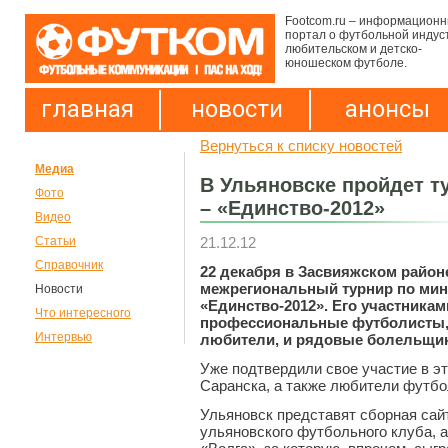
Footcom.ru – информацион
портал о футбольной индус
любительском и детско-
юношеском футболе.
главная
новости
анонсы
Вернуться к списку новостей
Медиа
В Ульяновске пройдет т
Фото
– «Единство-2012»
Видео
21.12.12
Статьи
Справочник
22 декабря в Засвияжском район
межрегиональный турнир по мин
Новости
«Единство-2012». Его участникам
Что интересного
профессиональные футболисты, 
Интервью
любители, и рядовые болельщик
Уже подтвердили свое участие в э
Саранска, а также любители футбо
Ульяновск представят сборная сай
ульяновского футбольного клуба, 