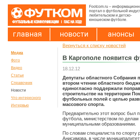
Footcom.ru – информацион
портал о футбольной индус
любительском и детско-
юношеском футболе.
главная
новости
анонсы
Вернуться к списку новостей
Медиа
В Каргополе появится ф
Фото
Видео
18.12.12
Статьи
Депутаты областного Собрания п
втором чтении областного бюдже
Справочник
единогласно поддержали поправ
Новости
строительстве на территории По
Что интересного
футбольных полей с целью разв
массового спорта.
Интервью
Предварительно этот вопрос был п
футбола, министерством по делам 
муниципальными образованиями.
По словам специалиста по спорту 
Анисимова, в числе муниципалитет