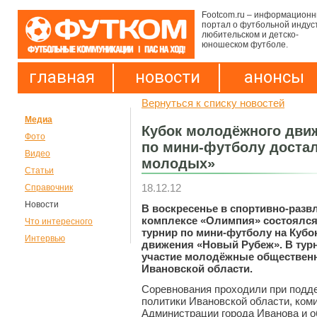
Footcom.ru – информацион
портал о футбольной индус
любительском и детско-
юношеском футболе.
главная
новости
анонсы
Вернуться к списку новостей
Медиа
Кубок молодёжного дви
Фото
по мини-футболу доста
Видео
молодых»
Статьи
18.12.12
Справочник
Новости
В воскресенье в спортивно-разв
комплексе «Олимпия» состоялся
Что интересного
турнир по мини-футболу на Куб
Интервью
движения «Новый Рубеж». В тур
участие молодёжные обществен
Ивановской области.
Соревнования проходили при подд
политики Ивановской области, ком
Администрации города Иванова и 