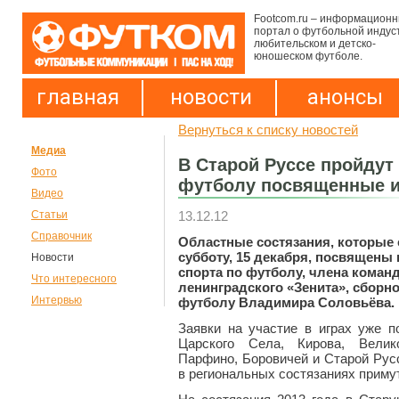
Footcom.ru – информацион
портал о футбольной индус
любительском и детско-
юношеском футболе.
главная
новости
анонсы
Вернуться к списку новостей
Медиа
В Старой Руссе пройдут
Фото
футболу посвященные и
Видео
13.12.12
Статьи
Справочник
Областные состязания, которые 
субботу, 15 декабря, посвящены
Новости
спорта по футболу, члена коман
Что интересного
ленинградского «Зенита», сборн
Интервью
футболу Владимира Соловьёва.
Заявки на участие в играх уже 
Царского Села, Кирова,
Велик
Парфино, Боровичей и Старой Русс
в региональных состязаниях приму