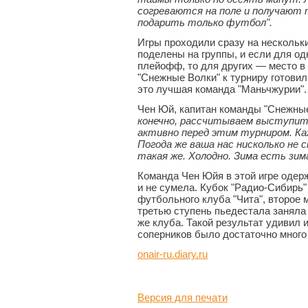
согреваются на поле и получают
подарить только футбол".
Игры проходили сразу на нескольк
поделены на группы, и если для од
плейофф, то для других — место в 
"Снежные Волки" к турниру готовили
это лучшая команда "Маньчжурии".
Чен Юй, капитан команды "Снежные
конечно, рассчитываем выступит
активно перед этим турниром. Ка
Погода же ваша нас нисколько не
такая же. Холодно. Зима есть зима
Команда Чен Юйя в этой игре одерж
и не сумела. Кубок "Радио-Сибирь
футбольного клуба "Чита", второе м
третью ступень пьедестала заняла
же клуба. Такой результат удивил 
соперников было достаточно много
onair-ru.diary.ru
Версия для печати