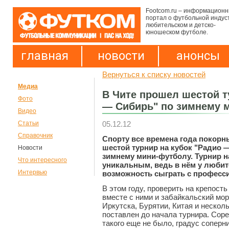
Footcom.ru – информацион
портал о футбольной индус
любительском и детско-
юношеском футболе.
главная
новости
анонсы
Вернуться к списку новостей
Медиа
В Чите прошел шестой т
Фото
— Сибирь" по зимнему 
Видео
05.12.12
Статьи
Справочник
Спорту все времена года покорн
шестой турнир на кубок "Радио 
Новости
зимнему мини-футболу. Турнир 
Что интересного
уникальным, ведь в нём у люби
Интервью
возможность сыграть с професс
В этом году, проверить на крепост
вместе с ними и забайкальский мо
Иркутска, Бурятии, Китая и нескол
поставлен до начала турнира. Сор
такого еще не было, градус сопер