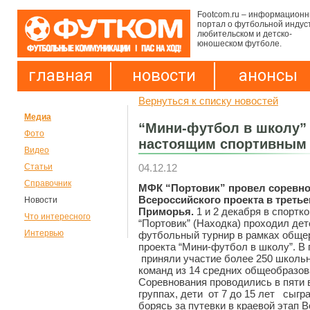
Footcom.ru – информацион
портал о футбольной индус
любительском и детско-
юношеском футболе.
главная
новости
анонсы
Вернуться к списку новостей
Медиа
“Мини-футбол в школу” 
Фото
настоящим спортивным
Видео
04.12.12
Статьи
Справочник
МФК “Портовик” провел соревно
Всероссийского проекта в треть
Новости
Приморья.
1 и 2 декабря в спортк
Что интересного
“Портовик” (Находка) проходил дет
Интервью
футбольный турнир в рамках обще
проекта “Мини-футбол в школу”. В 
приняли участие более 250 школьни
команд из 14 средних общеобразо
Соревнования проводились в пяти 
группах, дети от 7 до 15 лет сыгр
борясь за путевки в краевой этап 