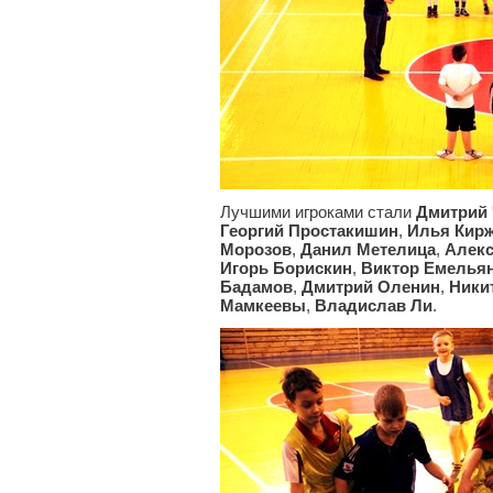
Лучшими игроками стали
Дмитрий
Георгий Простакишин
,
Илья Кир
Морозов
,
Данил Метелица
,
Алек
Игорь Борискин
,
Виктор Емелья
Бадамов
,
Дмитрий Оленин
,
Ники
Мамкеевы
,
Владислав Ли
.