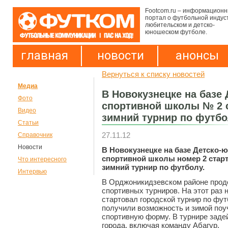
Footcom.ru – информацион
портал о футбольной индус
любительском и детско-
юношеском футболе.
главная
новости
анонсы
Вернуться к списку новостей
Медиа
В Новокузнецке на базе
Фото
спортивной школы № 2 
Видео
зимний турнир по футбо
Статьи
27.11.12
Справочник
Новости
В Новокузнецке на базе Детско-
спортивной школы номер 2 стар
Что интересного
зимний турнир по футболу.
Интервью
В Орджоникидзевском районе прод
спортивных турниров. На этот раз
стартовал городской турнир по фу
получили возможность и зимой поу
спортивную форму. В турнире зад
города, включая команду Абагур.