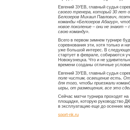
Евгений ЗУЕВ, главный судья соре
своего тренера, который 30 лет о
Белозеров Михаил Павлович, поэто
команды «Белозеров Абагур», что
новое поколение – они не знают –
свою команду»
.
Всего в первом зимнем турнире буд
соревнования эти, хотя только и н
уже большой интерес. В следующе
стартует в феврале, собираются уч
Новокузнецка. Что и не удивитель
времени созданы отличные условия
Евгений ЗУЕВ, главный судья соре
поле чистим, освещение есть. От
для того, чтобы приезжали коман
игры, от размещения, все это сде
Сейчас матчи турнира проходят на
площадке, которую руководство Д
в эксплуатацию еще до осенних мо
sport-nk.ru