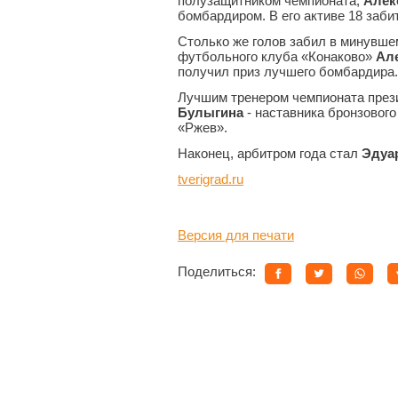
полузащитником чемпионата,
Алекс
бомбардиром. В его активе 18 заби
Столько же голов забил в минувше
футбольного клуба «Конаково»
Ал
получил приз лучшего бомбардира.
Лучшим тренером чемпионата пре
Булыгина
- наставника бронзового
«Ржев».
Наконец, арбитром года стал
Эдуа
tverigrad.ru
Версия для печати
Поделиться: