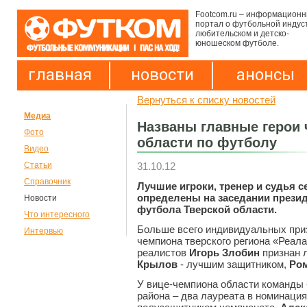
Footcom.ru – информацион
портал о футбольной индус
любительском и детско-
юношеском футболе.
главная
новости
анонсы
Вернуться к списку новостей
Медиа
Названы главные герои 
Фото
области по футболу
Видео
31.10.12
Статьи
Справочник
Лучшие игроки, тренер и судья с
определены на заседании прези
Новости
футбола Тверской области.
Что интересного
Больше всего индивидуальных приз
Интервью
чемпиона тверского региона «Реала
реалистов
Игорь Злобин
признан 
Крылов
- лучшим защитником,
Ро
У вице-чемпиона области команды
района – два лауреата в номинаци