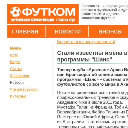
Footcom.ru – информацион
портал о футбольной индус
любительском и детско-
юношеском футболе.
главная
новости
анонсы
Вернуться к списку новостей
Медиа
Стали известны имена 
Фото
программы "Шанс"
Видео
Статьи
Тренер клуба «Арсенал» Арсен В
ван Бронкхорст объявили имена
Справочник
программы «Шанс» – системы от
Новости
футболистов со всего мира в Ак
Что интересного
После напряженных испытаний под
Интервью
профессиональных тренеров и скаут
Академию Nike в июле 2011 года.
Мустафа Талин из Франции, Тоби А
Великобритании, Фабио Тонини из Б
Пьетерсе из Южной Африки, Сеон-
из Австралии – вот восемь игроков,
тренироваться на профессионально