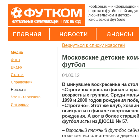
Footcom.ru – информацион
портал о футбольной индус
любительском и детско-
юношеском футболе.
главная
новости
анонсы
Вернуться к списку новостей
Медиа
Московские детские ко
Фото
футбол
Видео
04.09.12
Статьи
Справочник
В минувшее воскресенье на сто
«Строгино» прошли финалы сраз
Новости
возрастных группах. Среди мал
Что интересного
1999 и 2000 годов рождения поб
Интервью
«Строгино». Этот же клуб, хозяи
выиграл и в финале спортсменов
рождения. А вот в более старше
футболисты из ДЮСШ № 57.
–
Взрослый пляжный футбол сейча
отмечает исполнительный директ