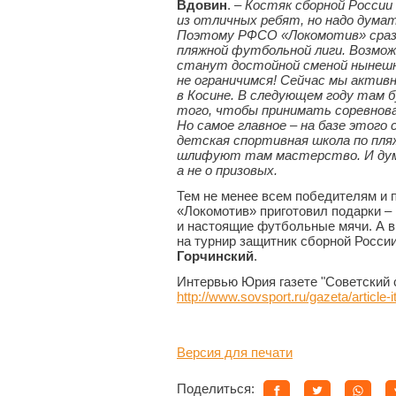
Вдовин
. –
Костяк сборной России
из отличных ребят, но надо дума
Поэтому РФСО «Локомотив» сраз
пляжной футбольной лиги. Возмож
станут достойной сменой нынешн
не ограничимся! Сейчас мы актив
в Косине. В следующем году там 
того, чтобы принимать соревнова
Но самое главное – на базе этого
детская спортивная школа по пл
шлифуют там мастерство. И дума
а не о призовых.
Тем не менее всем победителям и 
«Локомотив» приготовил подарки –
и настоящие футбольные мячи. А 
на турнир защитник сборной Росси
Горчинский
.
Интервью Юрия газете "Советский с
http://www.sovsport.ru/gazeta/article
Версия для печати
Поделиться: