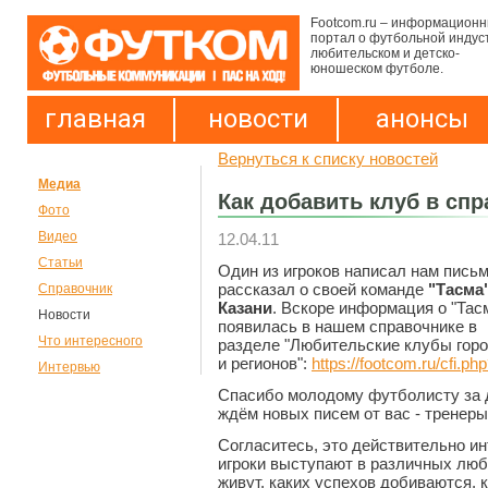
Footcom.ru – информацион
портал о футбольной индус
любительском и детско-
юношеском футболе.
главная
новости
анонсы
Вернуться к списку новостей
Медиа
Как добавить клуб в сп
Фото
Видео
12.04.11
Статьи
Один из игроков написал нам письм
рассказал о своей команде
"Тасма"
Справочник
Казани
. Вскоре информация о "Тас
Новости
появилась в нашем справочнике в
Что интересного
разделе "Любительские клубы гор
и регионов":
https://footcom.ru/cfi.
Интервью
Спасибо молодому футболисту за 
ждём новых писем от вас - тренеры
Согласитесь, это действительно инт
игроки выступают в различных люб
живут, каких успехов добиваются,