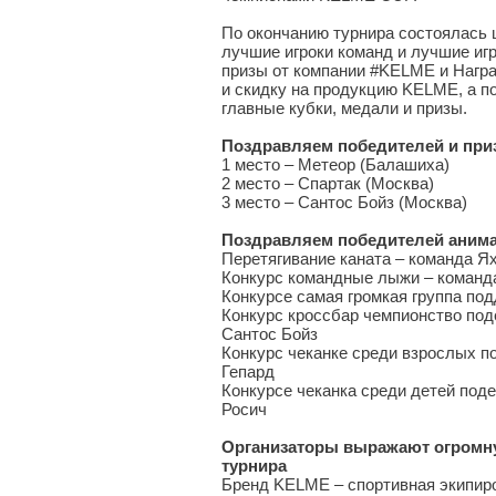
По окончанию турнира состоялась 
лучшие игроки команд и лучшие иг
призы от компании #KELME и Награ
и скидку на продукцию KELME, а п
главные кубки, медали и призы.
Поздравляем победителей и при
1 место – Метеор (Балашиха)
2 место – Спартак (Москва)
3 место – Сантос Бойз (Москва)
Поздравляем победителей анима
Перетягивание каната – команда Я
Конкурс командные лыжи – команд
Конкурсе самая громкая группа по
Конкурс кроссбар чемпионство под
Сантос Бойз
Конкурс чеканке среди взрослых п
Гепард
Конкурсе чеканка среди детей под
Росич
Организаторы выражают огромн
турнира
Бренд KELME – спортивная экипиро