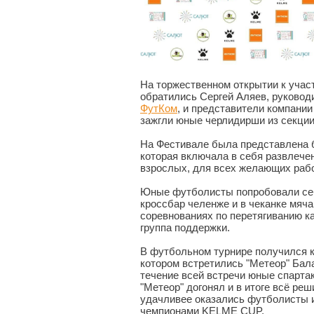
На торжественном открытии к учас
обратились Сергей Аляев, руково
ФутКом
, и представители компани
зажгли юные черлидирши из секц
На Фестивале была представлена 
которая включала в себя развлечен
взрослых, для всех желающих раб
Юные футболисты попробовали себ
кроссбар челенже и в чеканке мяч
соревнованиях по перетягиванию ка
группа поддержки.
В футбольном турнире получился 
котором встретились "Метеор" Бал
течение всей встречи юные спарта
"Метеор" догонял и в итоге всё реш
удачливее оказались футболисты и
чемпионами KELME CUP.