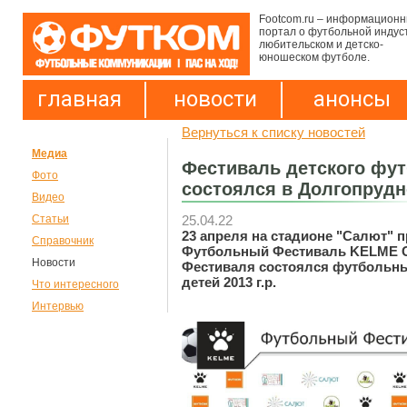
Footcom.ru – информацион
портал о футбольной индус
любительском и детско-
юношеском футболе.
главная
новости
анонсы
Вернуться к списку новостей
Медиа
Фестиваль детского фу
Фото
состоялся в Долгопруд
Видео
25.04.22
Статьи
23 апреля на стадионе "Салют" 
Справочник
Футбольный Фестиваль KELME C
Новости
Фестиваля состоялся футбольны
детей 2013 г.р.
Что интересного
Интервью