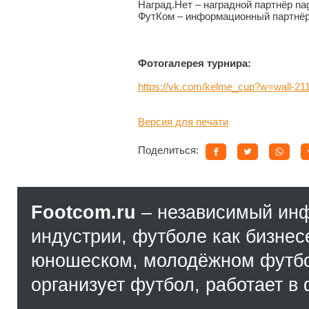
Наград.Нет – наградной партнёр nag
ФутКом – информационный партнёр 
Фотогалерея турнира:
https://vk.com/kelme_cup?w=wall-2
Версия для печати
Поделиться:
Footcom.ru
– независимый ин
индустрии, футболе как бизнес
юношеском, молодёжном футбол
организует футбол, работает в 