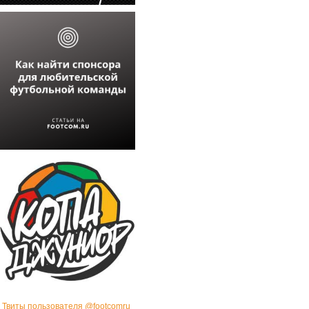
Твиты пользователя @footcomru