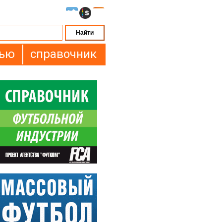
вью
справочник