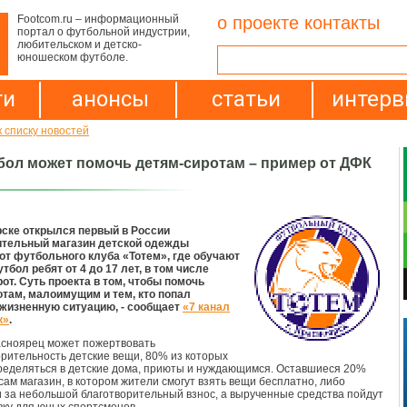
Footcom.ru – информационный
о проекте
контакты
портал о футбольной индустрии,
любительском и детско-
юношеском футболе.
ти
анонсы
статьи
интер
к списку новостей
бол может помочь детям-сиротам – пример от ДФК
рске открылся первый в России
ительный магазин детской одежды
от футбольного клуба «Тотем», где обучают
утбол ребят от 4 до 17 лет, в том числе
рот. Суть проекта в том, чтобы помочь
там, малоимущим и тем, кто попал
 жизненную ситуацию, - сообщает
«7 канал
к»
.
сноярец может пожертвовать
орительность детские вещи, 80% из которых
ределяться в детские дома, приюты и нуждающимся. Оставшиеся 20%
 сам магазин, в котором жители смогут взять вещи бесплатно, либо
 за небольшой благотворительный взнос, а вырученные средства пойдут