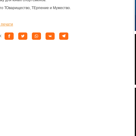
вку для юных спортсменов.
это ТОварищество, ТЕрпение и Мужество.
 печати
я: