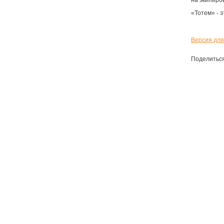
на экипиро
«Тотем» - 
Версия для
Поделитьс