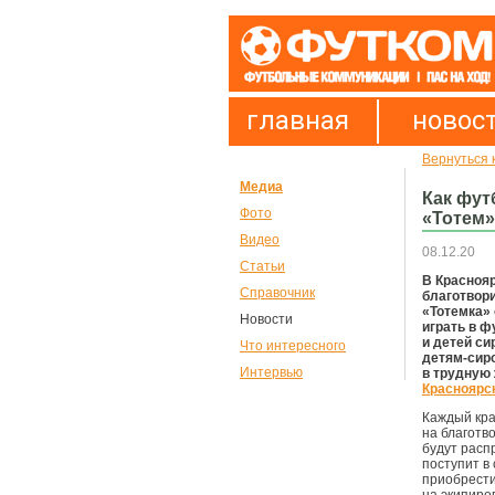
главная
новос
Вернуться 
Медиа
Как фут
Фото
«Тотем»
Видео
08.12.20
Статьи
В Красноя
Справочник
благотвор
«Тотемка» 
Новости
играть в ф
и детей си
Что интересного
детям-сиро
Интервью
в трудную
Красноярс
Каждый кра
на благотв
будут расп
поступит в
приобрести