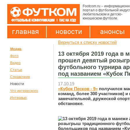
Footcom.ru – информацион
портал о футбольной индус
любительском и детско-
юношеском футболе.
главная
новости
анонсы
Вернуться к списку новостей
Медиа
13 октября 2019 года в
Фото
прошел девятый розыг
Видео
футбольного турнира а
Статьи
под названием «Кубок П
Справочник
17.10.19
Новости
«Кубок Песков - 9»
получился ма
Что интересного
команд, более 300 участников) и
Интервью
замечательной, дружеской спор
обстановке.