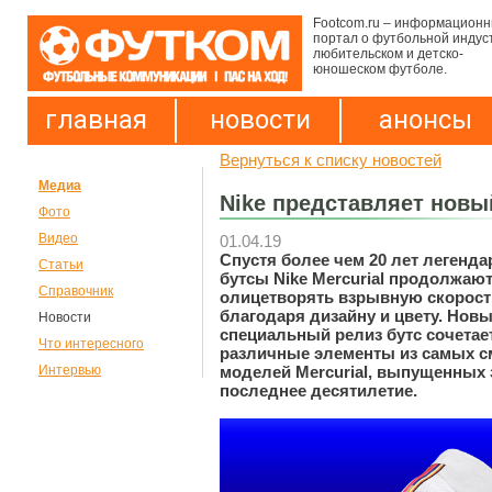
Footcom.ru – информацион
портал о футбольной индус
любительском и детско-
юношеском футболе.
главная
новости
анонсы
Вернуться к списку новостей
Медиа
Nike представляет новый
Фото
Видео
01.04.19
Спустя более чем 20 лет легенд
Статьи
бутсы Nike Mercurial продолжаю
Справочник
олицетворять взрывную скорост
благодаря дизайну и цвету. Нов
Новости
специальный релиз бутс сочетает
Что интересного
различные элементы из самых 
моделей Mercurial, выпущенных 
Интервью
последнее десятилетие.