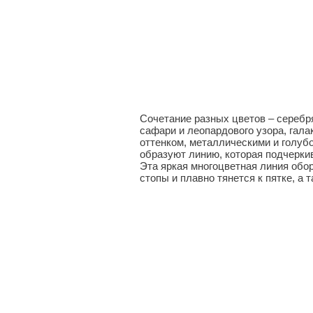
Сочетание разных цветов – серебря
сафари и леопардового узора, гала
оттенком, металлическими и голуб
образуют линию, которая подчеркив
Эта яркая многоцветная линия обо
стопы и плавно тянется к пятке, а 