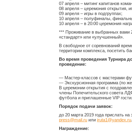
07 апреля – митинг капитанов кома
08 апреля – церемония открытия, и
09 апреля – игры в подгруппах;
10 апреля – полуфиналы, финальны
10 апреля – в 20:00 церемония наг
*** Проживание в выбранных вами 
«стандарт» или «улучшенный».
В свободное от соревнований врем
территории комплекса, посетить ба
Во время проведения Турнира д
проведение:
— Мастер-классов с мастерами фут
— Экскурсионная программа (по же
В церемонии открытия с поздравле
члены Попечительского совета ЛДФ
футбола и приглашенные VIP гости
Порядок подачи заявок:
до 20 марта 2019 года прислать на
press@mail.ru
или
iruta1@yandex.ru
Награждение: