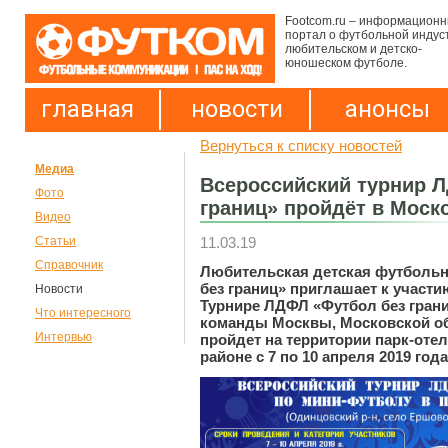
Footcom.ru – информацион
портал о футбольной индус
любительском и детско-
юношеском футболе.
главная
новости
анонсы
Вернуться к списку новостей
Медиа
Всероссийский турнир 
Фото
границ» пройдёт в Моск
Видео
11.03.19
Статьи
Справочник
Любительская детская футбольн
без границ» приглашает к участ
Новости
Турнире ЛДФЛ «Футбол без гран
Что интересного
команды Москвы, Московской об
Интервью
пройдет на территории парк-от
районе с 7 по 10 апреля 2019 года