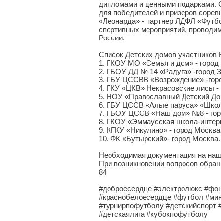
дипломами и ценными подарками. 
для победителей и призеров сорев
«Леонарда» - партнер ЛДФЛ «Футбо
спортивных мероприятий, проводи
России.
Список Детских домов участников
1. ГКОУ МО «Семья и дом» - город
2. ГБОУ ДД № 14 «Радуга» -город З
3. ГБУ ЦССВВ «Возрождение» -гор
4. ГКУ «ЦКВ» Некрасовские лисы - 
5. НОУ «Православный Детский Дом
6. ГБУ ЦССВ «Алые паруса» «Школа
7. ГБОУ ЦССВ «Наш дом» №8 - гор
8. ГКОУ «Эммаусская школа-интерна
9. КГКУ «Никулино» - город Москва
10. ФК «Бутырский»- город Москва.
Необходимая документация на наш
При возникновении вопросов обращ
84
______________________________
#доброесердце #электролюкс #фо
#краснобелоесердце #футбол #ми
#турнирпофутболу #детскийспорт #
#детскаялига #кубокпофутболу