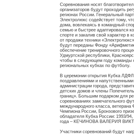
Соревнования носят благотворител
организаторов будут проходить регу
регионах России. Генеральный пар
Электролюкс содействует тому, чт
дома, вовлекаясь в командный спо
семью и быстрее адаптировался ко
спорте и закалив свой характер в 
от продажи техники «Электролюкс
будут переданы Фонду «Арифметик
обеспечение тренировочного процес
Удмуртской республики, Красноярс
чтобы в следующем году команды с
региональных кубках по футболу.
В церемонии открытия Кубка ЛДФЛ
поздравлениями и напутственными
администрации города, представит
детских домов и члены Попечител
границ». Большим подарком для ре
соревнованиях замечательного фут
международного класса, ветерана Ф
Чемпиона России, Бронзового приз
обладателя Кубка России: 1993/94,
года – КЕЧИНОВА ВАЛЕРИЯ ВИК
Участники соревнований будут наг