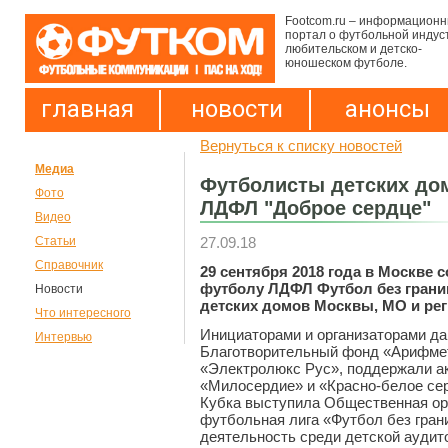
Footcom.ru – информацион
портал о футбольной индус
любительском и детско-
юношеском футболе.
главная
новости
анонсы
Вернуться к списку новостей
Медиа
Футболисты детских до
Фото
ЛДФЛ "Доброе сердце"
Видео
27.09.18
Статьи
Справочник
29 сентября 2018 года в Москве 
футболу ЛДФЛ Футбол без грани
Новости
детских домов Москвы, МО и рег
Что интересного
Инициаторами и организаторами да
Интервью
Благотворительный фонд «Арифме
«Электролюкс Рус», поддержали 
«Милосердие» и «Красно-белое се
Кубка выступила Общественная ор
футбольная лига «Футбол без гра
деятельность среди детской аудит