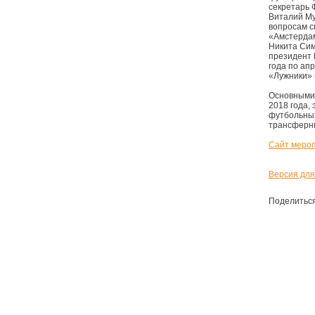
секретарь 
Виталий Му
вопросам с
«Амстердам
Никита Сим
президент 
года по ап
«Лужники» 
Основными 
2018 года,
футбольных
трансферны
Сайт меро
Версия для
Поделитьс