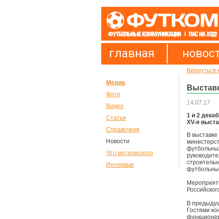
главная
новос
Вернуться 
Медиа
Выставк
Фото
14.07.17
Видео
1 и 2 дека
Статьи
XV-я выста
Справочник
В выставке
Новости
министерст
футбольных
Что интересного
руководите
строительн
Интервью
футбольные
Мероприяти
Российског
В предыдущ
Гостями ко
функционер