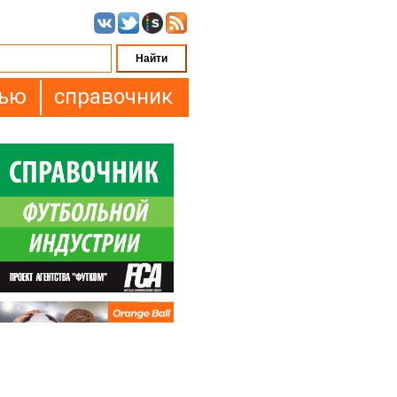
вью
справочник