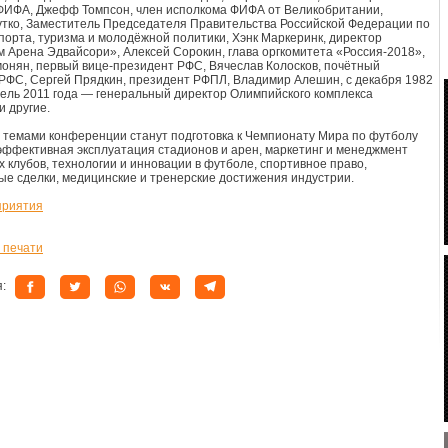
ФИФА, Джефф Томпсон, член исполкома ФИФА от Великобритании,
тко, Заместитель Председателя Правительства Российской Федерации по
порта, туризма и молодёжной политики, Хэнк Маркеринк, директор
 Арена Эдвайсори», Алексей Сорокин, глава оргкомитета «Россия-2018»,
онян, первый вице-президент РФС, Вячеслав Колосков, почётный
РФС, Сергей Прядкин, президент РФПЛ, Владимир Алешин, с декабря 1982
рель 2011 года — генеральный директор Олимпийского комплекса
и другие.
темами конференции станут подготовка к Чемпионату Мира по футболу
 эффективная эксплуатация стадионов и арен, маркетинг и менеджмент
 клубов, технологии и инновации в футболе, спортивное право,
е сделки, медицинские и тренерские достижения индустрии.
приятия
 печати
я: