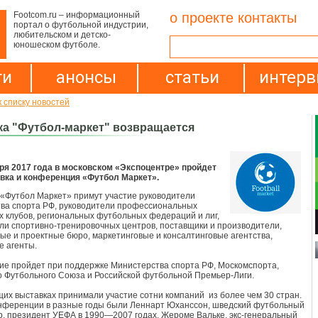
Footcom.ru – информационный
о проекте
контакты
портал о футбольной индустрии,
любительском и детско-
юношеском футболе.
ти
анонсы
статьи
интер
к списку новостей
а "Футбол-маркет" возвращается
бря 2017 года в московском «Экспоцентре» пройдет
вка и конференция «Футбол Маркет».
 «Футбол Маркет» примут участие руководители
ва спорта РФ, руководители профессиональных
 клубов, региональных футбольных федераций и лиг,
ли спортивно-тренировочных центров, поставщики и производители,
ые и проектные бюро, маркетинговые и консалтинговые агентства,
 агенты.
е пройдет при поддержке Министерства спорта РФ, Москомспорта,
о Футбольного Союза и Российской футбольной Премьер-Лиги.
их выставках принимали участие сотни компаний из более чем 30 стран.
нференции в разные годы были Леннарт Юханссон, шведский футбольный
, президент УЕФА в 1990—2007 годах, Жероме Вальке, экс-генеральный