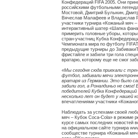
Конфедераций FIFA 2005. Они приня
российскими футбольными легенда
Мостовой, Дмитрий Булыкин, Дмит
Вячеслав Малафеев и Владислав Ра
участники турнира «Кожаный мяч –
интерактивный шатер «Шапка фана
примерить головные уборы, которы
стран-участниц Кубка Конфедераци
Чемпионата мира по футболу FIFA
предыдущие турниры до ЗабивакиT
фристайле и забили три гола спец
вратарю, которому еще не смог за
«Мы сегодня сюда приехали с тре
футбол, забивали мячи электрон
вратаря из Германии. Это было с
забили гол, а Роналдиньо не смог
победителей Кубка Конфедераций F
несколько лет он будет у нашей к
впечатлениями участники «Кожаног
Наблюдать за успехами своей люб
мяч – Кубок Coca-Cola» в режиме р
курсе самых последних новостей в
на официальном сайте турнира www
сообществе турнира «Кожаный мяч 