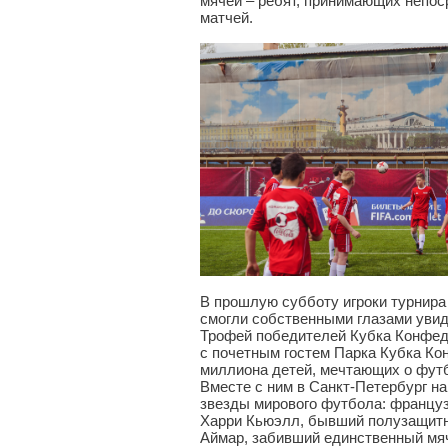
мячей – ребят, принимающих непос
матчей.
В прошлую субботу игроки турнира
смогли собственными глазами увид
Трофей победителей Кубка Конфеде
с почетным гостем Парка Кубка Ко
миллиона детей, мечтающих о футб
Вместе с ним в Санкт-Петербург на
звезды мирового футбола: францу
Харри Кьюэлл, бывший полузащитн
Аймар, забивший единственный мя