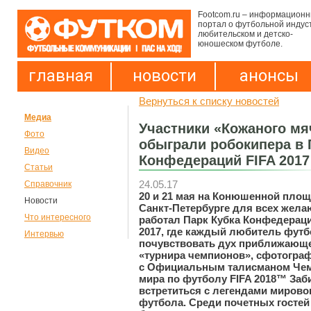
Footcom.ru – информацион
портал о футбольной индус
любительском и детско-
юношеском футболе.
главная
новости
анонсы
Вернуться к списку новостей
Медиа
Участники «Кожаного мяч
Фото
обыграли робокипера в 
Видео
Конфедераций FIFA 2017
Статьи
24.05.17
Справочник
20 и 21 мая на Конюшенной площ
Новости
Санкт-Петербурге для всех жел
Что интересного
работал Парк Кубка Конфедераци
2017, где каждый любитель футб
Интервью
почувствовать дух приближающ
«турнира чемпионов», сфотогра
с Официальным талисманом Че
мира по футболу FIFA 2018™ Заб
встретиться с легендами мирово
футбола. Среди почетных гостей