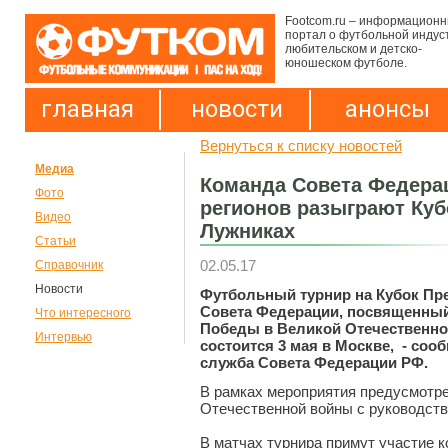
Footcom.ru – информацион
портал о футбольной индус
любительском и детско-
юношеском футболе.
главная
новости
анонсы
Вернуться к списку новостей
Медиа
Команда Совета Федера
Фото
регионов разыграют Куб
Видео
Лужниках
Статьи
02.05.17
Справочник
Новости
Футбольный турнир на Кубок Пр
Совета Федерации, посвященный
Что интересного
Победы в Великой Отечественно
Интервью
состоится 3 мая в Москве, - соо
служба Совета Федерации РФ.
В рамках мероприятия предусмотре
Отечественной войны с руководст
В матчах турнира примут участие 