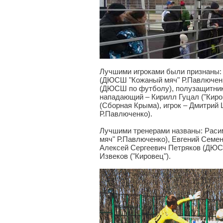
Лучшими игроками были признаны: 
(ДЮСШ "Кожаный мяч" Р.Павлюченк
(ДЮСШ по футболу), полузащитник
нападающий – Кирилл Гуцал ("Киро
(Сборная Крыма), игрок – Дмитри
Р.Павлюченко).
Лучшими тренерами названы: Раси
мяч" Р.Павлюченко), Евгений Семе
Алексей Сергеевич Петряков (ДЮС
Извеков ("Кировец").