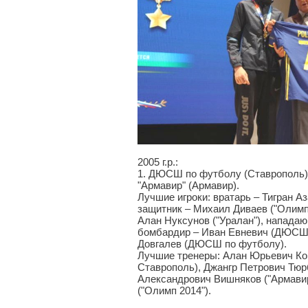
2005 г.р.:
1. ДЮСШ по футболу (Ставрополь), 
"Армавир" (Армавир).
Лучшие игроки: вратарь – Тигран 
защитник – Михаил Диваев ("Олимп
Алан Нуксунов ("Уралан"), напада
бомбардир – Иван Евневич (ДЮСШ 
Довгалев (ДЮСШ по футболу).
Лучшие тренеры: Алан Юрьевич К
Ставрополь), Джангр Петрович Тюрб
Александрович Вишняков ("Армави
("Олимп 2014").