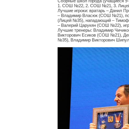
Сборные школ города (учащиеся 9-
1. СОШ №22, 2. СОШ №21, 3. Лице
Лучшие игроки: вратарь – Данил П
– Владимир Власюк (СОШ №21), по
(Лицей №35), нападающий – Тимо
– Валерий Царукян (СОШ №22), иг
Лучшие тренеры: Владимир Чичико
Викторович Есиков (СОШ №21), Де
№35), Владимир Викторович Шипул