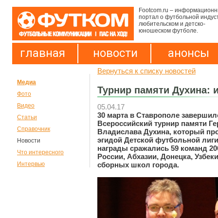
Footcom.ru – информацион
портал о футбольной индус
любительском и детско-
юношеском футболе.
главная
новости
анонсы
Вернуться к списку новостей
Медиа
Турнир памяти Духина: 
Фото
Видео
05.04.17
30 марта в Ставрополе завершил
Статьи
Всероссийский турнир памяти Ге
Справочник
Владислава Духина, который пр
эгидой Детской футбольной лиги
Новости
награды сражались 59 команд 2003
Что интересного
России, Абхазии, Донецка, Узбеки
сборных школ города.
Интервью