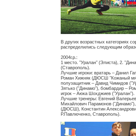
В других возрастных категориях с
распределились следующим образ
2004г.р.:
1 место. "Уралан" (Элиста), 2. "Ди
(Ставрополь).
Лучшие игроки: вратарь – Данил Гап
Роман Хижняк (ДЮСШ "Кожаный мяч
полузащитник – Давид Чимидов ("У
Зятько ("Динамо"), бомбардир – Р
игрок – Аюка Шохджиев ("Уралан").
Лучшие тренеры: Евгений Валерьев
Михайлович Парамонов ("Динамо")
(ДЮСШ), Константин Александров
Р.Павлюченко, Ставрополь).