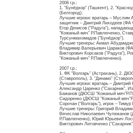
2006 г.р.:
1. "Бунёдкор" (Ташкент), 2. "Краснод
(Белгород).
Лучшие игроки: вратарь – Муслим 
защитник – Дмитрий Лиходеев (ФА 
Егор Денисов ("Радуга"), напада
"Кожаный мяч" Р.Павлюченко, Став
Турсунмахомадов ("Бунёдкор").
Лучшие тренеры: Акмал Абудмаджи
Владимир Валерьевич Цараков (ФА 
Викторович Корсаков ("Радуга"),
"Кожаный мяч" Р.Павлюченко).
2007 г.р.:
1. ФК "Волгарь" (Астрахань), 2. 
(Ставрополь), 3. "Динамо" (Ставроп
Лучшие игроки: вратарь – Дмитрий 
Александр Царенко ("Сахарник", И
Бажанов (ДЮСШ "Кожаный мяч"Р.П
Сидоренко (ДЮСШ "Кожаный мяч"Р.
Сорочан ("Волгарь"), игрок – Тимур
Лучшие тренеры: Григорий Владими
Вячеслав Николаевич Чулюканов 
Р.Павлюченко), Юрий Юрьевич Лоск
Викторович Литовченко ("Сахарник"