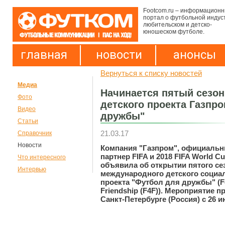
Footcom.ru – информацион
портал о футбольной индус
любительском и детско-
юношеском футболе.
главная
новости
анонсы
Вернуться к списку новостей
Медиа
Начинается пятый сезо
Фото
детского проекта Газпр
Видео
дружбы"
Статьи
21.03.17
Справочник
Новости
Компания "Газпром", официаль
партнер FIFA и 2018 FIFA World Cu
Что интересного
объявила об открытии пятого се
Интервью
международного детского социа
проекта "Футбол для дружбы" (Fo
Friendship (F4F)). Мероприятие п
Санкт-Петербурге (Россия) с 26 и