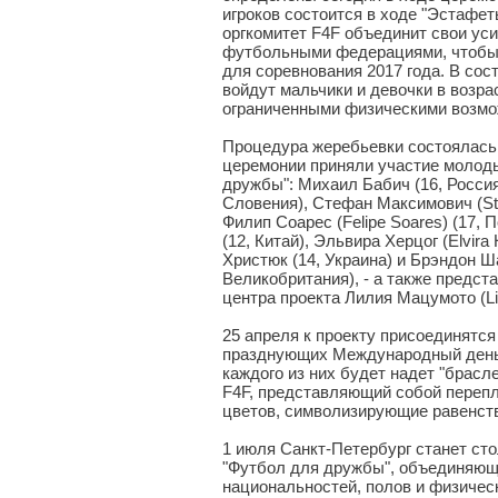
игроков состоится в ходе "Эстаф
оргкомитет F4F объединит свои ус
футбольными федерациями, чтобы
для соревнования 2017 года. В сос
войдут мальчики и девочки в возрас
ограниченными физическими возмо
Процедура жеребьевки состоялась
церемонии приняли участие молод
дружбы": Михаил Бабич (16, Россия
Словения), Стефан Максимович (Ste
Филип Соарес (Felipe Soares) (17, П
(12, Китай), Эльвира Херцог (Elvira
Христюк (14, Украина) и Брэндон Ша
Великобритания), - а также предст
центра проекта Лилия Мацумото (Lil
25 апреля к проекту присоединятся
празднующих Международный день
каждого из них будет надет "брас
F4F, представляющий собой перепл
цветов, символизирующие равенств
1 июля Санкт-Петербург станет ст
"Футбол для дружбы", объединяющ
национальностей, полов и физичес