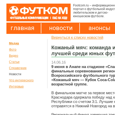
Footcom.ru – информацион
портал о футбольной индус
любительском и детско-
юношеском футболе.
главная
новости
анонсы
Вернуться к списку новостей
Медиа
Кожаный мяч: команда и
Фото
лучшей среди юных фу
Видео
14.06.16
Статьи
9 июня в Анапе на стадионе «Сп
Справочник
финальные соревнования регион
Новости
Всероссийского футбольного ту
«Кожаный мяч — Кубок Coca-Cola
Что интересного
возрастной группе.
Интервью
В финальном матче за первое мест
Краснодара одержала победу над 
Республики со счетом 3:1. Лучшие
отправятся в Нижний Новгород на 
Региональный финал завершил трет