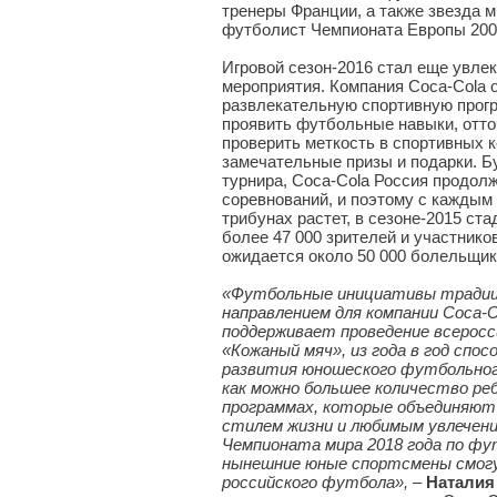
тренеры Франции, а также звезда 
футболист Чемпионата Европы 200
Игровой сезон-2016 стал еще увле
мероприятия. Компания Coca-Cola 
развлекательную спортивную прог
проявить футбольные навыки, отто
проверить меткость в спортивных к
замечательные призы и подарки. 
турнира, Coca-Cola Россия продол
соревнований, и поэтому с каждым
трибунах растет, в сезоне-2015 ст
более 47 000 зрителей и участников,
ожидается около 50 000 болельщико
«Футбольные инициативы традиц
направлением для компании Coca-C
поддерживает проведение всеросс
«Кожаный мяч», из года в год спо
развития юношеского футбольног
как можно большее количество ре
программах, которые объединяют 
стилем жизни и любимым увлечени
Чемпионата мира 2018 года по фу
нынешние юные спортсмены смог
российского футбола»,
–
Наталия