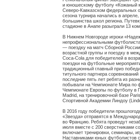
и юношескому футболу «Кожаный м
Северо-Кавказском федеральных ок
сезона турнира начались в апреле,
большинства школ региона. Путевк
стадионе в Анапе разыграли 13 ком
В Нижнем Новгороде игроки «Наде
непрофессиональными футболистам
— поездку на матч Сборной России
возрастной группы и поездку в ме
Coca-Cola для победителей в возра
поездки на футбольные мероприят
традиционный главный приз победи
титульного партнера соревнований 
последние пять лет ребята из раз
побывали на Чемпионате Мира по 
Чемпионате Европы по футболу в П
Madrid, на тренировочной базе Paris
Спортивной Академии Линдоу (Lind
В 2016 году победители прошлогод
«Звезда» отправятся в Междунаро
во Францию. Ребята проведут неза
июля вместе с 200 сверстниками со
включает тренировки, семинары, иг
Наставниками юных футболистов с