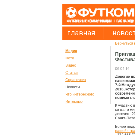
главная
новос
Вернуться 
Медиа
Приглаш
Фото
Фестива
Видео
06.04.16
Статьи
Дорогие др
Справочник
ваши коман
7-й Междун
Новости
2016, кото
современн
Что интересного
помимо гла
Интервью
К участию 
со всего ми
девочек - 2
Санкт-Пете
Более под
нашей стра