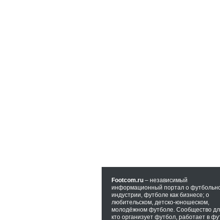
Footcom.ru
– независимый
информационный портал о футбольн
индустрии, футболе как бизнесе; о
любительском, детско-юношеском,
молодёжном футболе. Сообщество для
кто организует футбол, работает в фу