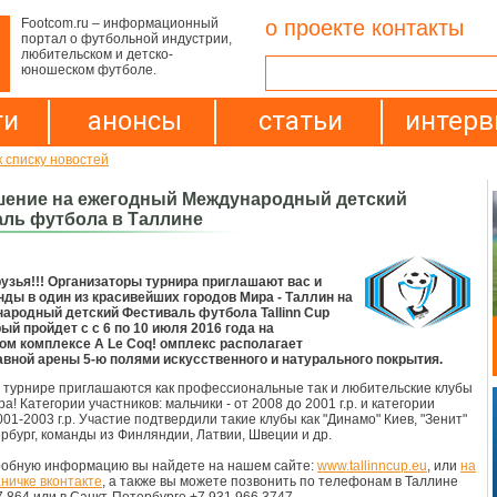
Footcom.ru – информационный
о проекте
контакты
портал о футбольной индустрии,
любительском и детско-
юношеском футболе.
ти
анонсы
статьи
интер
к списку новостей
ение на ежегодный Международный детский
ль футбола в Таллине
узья!!! Организаторы турнира приглашают вас и
ды в один из красивейших городов Мира - Таллин на
ародный детский Фестиваль футбола Tallinn Cup
рый пройдет с с 6 по 10 июля 2016 года на
ом комплексе A Le Coq! омплекс располагает
вной арены 5-ю полями искусственного и натурального покрытия.
в турнире приглашаются как профессиональные так и любительские клубы
ра! Категории участников: мальчики - от 2008 до 2001 г.р. и категории
001-2003 г.р. Участие подтвердили такие клубы как "Динамо" Киев, "Зенит"
рбург, команды из Финляндии, Латвии, Швеции и др.
робную информацию вы найдете на нашем сайте:
www.tallinncup.eu
, или
на
ничке вконтакте
, а также вы можете позвонить по телефонам в Таллине