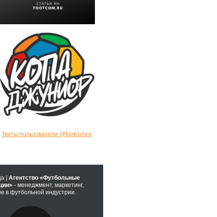
Твиты пользователя @footcomru
да |
Агентство «Футбольные
ции»
- менеджмент, маркетинг,
е в футбольной индустрии.