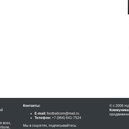
Контакты:
© с 2006 го
ой
Коммуника
E-mail:
footballcom@mail.ru
продвижени
Телефон:
+7 (964) 641-7524
 всех,
Мы в соцсетях, подписывайтесь:
тболе,