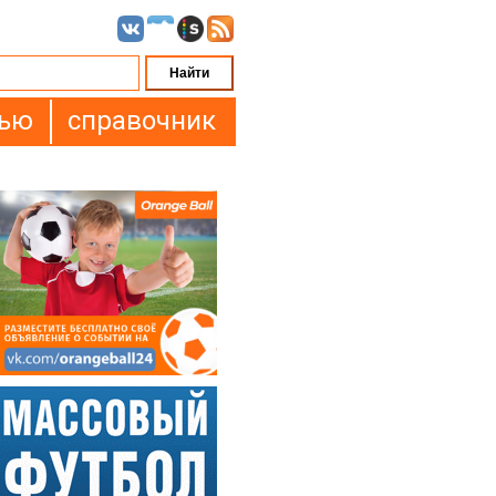
вью
справочник