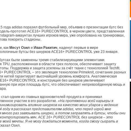
15 года adidas поразил футбольный мир, объявив о презентации бутс без
Модель-прототип ACE16+ PURECONTROL в черном цвете, представленная
Instagram-аккаунтах лучших игроков мира, уже опробована на тренировках,
отова покорить стадионы.
и, как
Месут Озил
и
Иван Ракитич
, наденут первые в мире
нологичные бутсы без шнурков ACE16+ PURECONTROL уже 23 января.
бутсах были заменены тремя стабилизирующими элементами.
я TPU, расположенная в области трех полосок, обеспечивает защиту
топы. Поддержка и защита усилены за счёт ткани с технологией Techfit.
+ PURECONTROL – это эволюция технологии Primeknit, сочетание разных
ти нитей гарантирует высочайший уровень комфорта. Анатомическая
CE16+ PURECONTROL и конструкция без шнурков увеличивают
анную при игре площадь бутс, что обеспечивает непревзойденную мощь и
ара.
 стал одним из главных вдохновителей продукта и принимал
венное участие в его разработке.
«На протяжении всей карьеры я
инимизировать влияние шнурков на качество моих ударов и ведение
14 году я рассказал представителям adidas, что перед игрой мне
 много раз завязывать шнурки, а потом заправлять в бутсы, чтобы они
 контролировать мяч. ACE 16+ PURECONTROL без шнурков – это
 моей мечты. Я не могу дождаться момента, когда смогу сыграть в
сказал Озил.