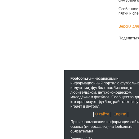
для удара 
Особеннос
пятки и сп
Версия для
Поделитьс
Footcom.ru
– независимый
информационный портал о футбольн
индустрии, футболе как бизнесе; о
любительском, детско-юношеском,
молодёжном футболе. Сообщество для
кто организует футбол, работает в фу
играет в футбол.
О сайте
English
При использовании информации сайт
ссылка (гиперссылка) на footcom.ru
обязательна.
Возраст 12+