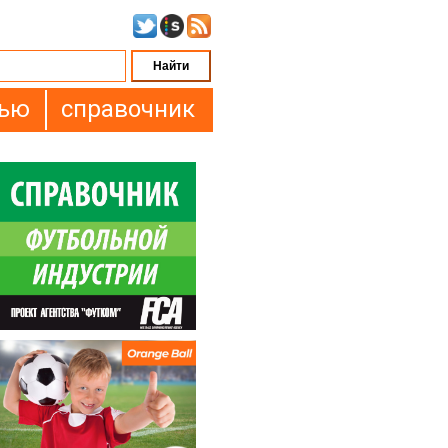
вью
справочник