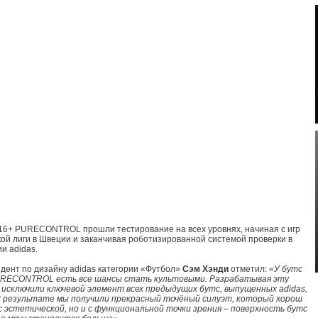
6+ PURECONTROL прошли тестирование на всех уровнях, начиная с игр
ой лиги в Швеции и заканчивая роботизированной системой проверки в
и adidas.
дент по дизайну adidas категории «Футбол»
Сэм Хэнди
отметил:
«У бутс
RECONTROL есть все шансы стать культовыми. Разрабатывая эту
 исключили ключевой элемент всех предыдущих бутс, выпущенных adidas,
В результате мы получили прекрасный точёный силуэт, который хорош
с эстетической, но и с функциональной точки зрения – поверхность бутс