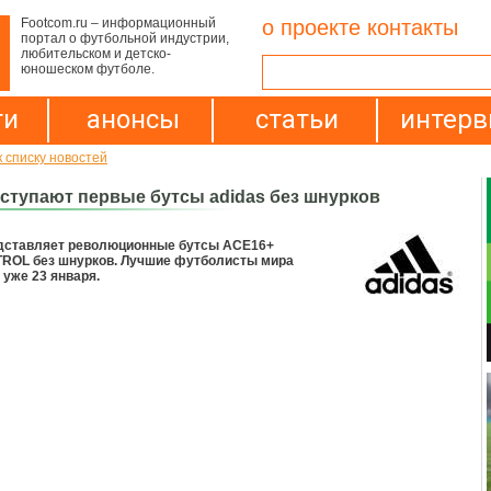
Footcom.ru – информационный
о проекте
контакты
портал о футбольной индустрии,
любительском и детско-
юношеском футболе.
ти
анонсы
статьи
интер
к списку новостей
вступают первые бутсы adidas без шнурков
едставляет революционные бутсы ACE16+
OL без шнурков. Лучшие футболисты мира
 уже 23 января.