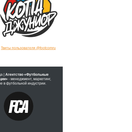
Твиты пользователя @footcomru
да |
Агентство «Футбольные
ции»
- менеджмент, маркетинг,
е в футбольной индустрии.