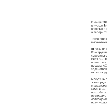
В конце 20
шнурков. 
впервые в 
а теперь г
Такие игрок
высокотех
Шнурки на 
Конструкци
середины с
Верх ACE16
по плотнос
посадка A
задействов
четкость уд
Месут Озил
непосредст
старался м
мяча. В 20
приходится
не мешали
воплощение
них»,
– рас