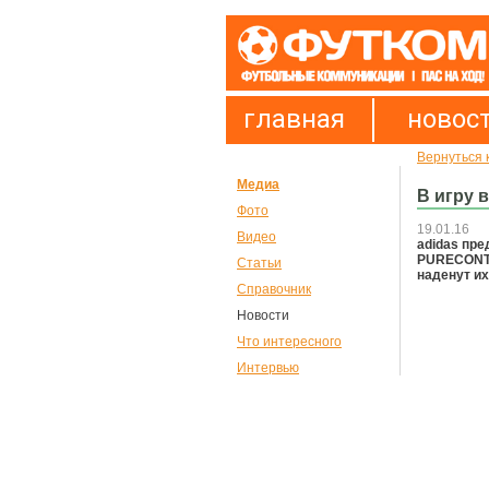
главная
новос
Вернуться 
Медиа
В игру 
Фото
19.01.16
Видео
adidas пр
PURECONTR
Статьи
наденут их
Справочник
Новости
Что интересного
Интервью