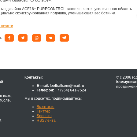
по мячу становится больше».
тью дизайна ACE16+ PURECONTROL также является увеличенная область
ециально сконструированная подошва, уменьшающая вес ботинка.
 печати
я:
Контакты:
© с 2006 го
ой
Коммуника
E-mail:
footballcom@mail.ru
продвижени
Телефон:
+7 (964) 641-7524
 всех,
Мы в соцсетях, подписывайтесь:
тболе,
Вконтакте
Твиттер
Sports.ru
а
RSS лента