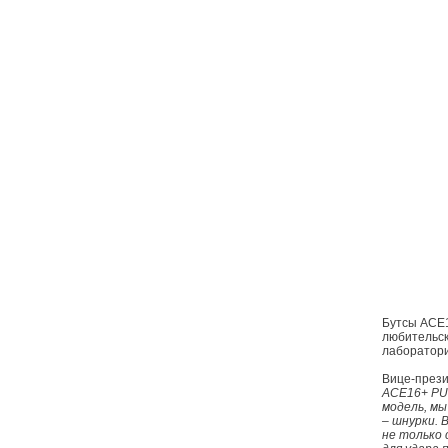
Бутсы ACE1
любительск
лаборатори
Вице-прези
ACE16+ PU
модель, мы
– шнурки. 
не только 