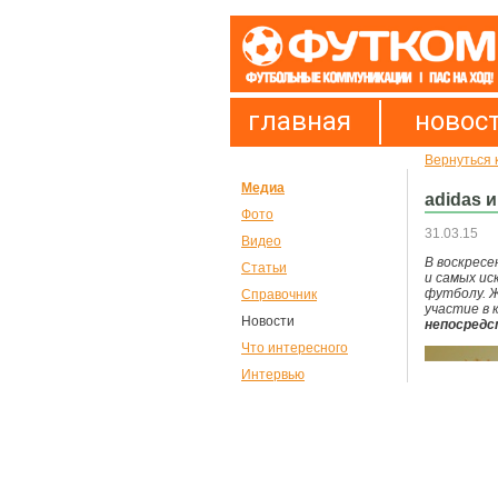
главная
новос
Вернуться 
Медиа
adidas 
Фото
31.03.15
Видео
В воскресе
Статьи
и самых ис
футболу. 
Справочник
участие в 
Новости
непосредс
Что интересного
Интервью