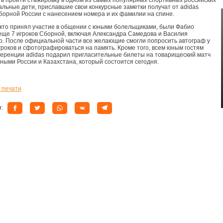
ь пройти стажировку в одном из самых популярных спортивных российских
альные дети, приславшие свои конкурсные заметки получат от adidas
борной России с нанесением номера и их фамилии на спине.
 кто принял участие в общении с юными болельщиками, были Фабио
еще 7 игроков Сборной, включая Александра Самедова и Василия
о. После официальной части все желающие смогли попросить автограф у
роков и сфотографироваться на память. Кроме того, всем юным гостям
еренции adidas подарил пригласительные билеты на товарищеский матч
ными России и Казахстана, который состоится сегодня.
 печати
я: