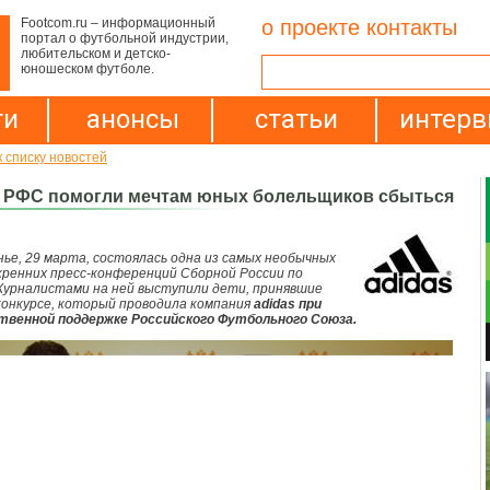
Footcom.ru – информационный
о проекте
контакты
портал о футбольной индустрии,
любительском и детско-
юношеском футболе.
ти
анонсы
статьи
интер
к списку новостей
и РФС помогли мечтам юных болельщиков сбыться
нье, 29 марта, состоялась одна из самых необычных
кренних пресс-конференций Сборной России по
Журналистами на ней выступили дети, принявшие
конкурсе, который проводила компания
adidas при
твенной поддержке Российского Футбольного Союза.