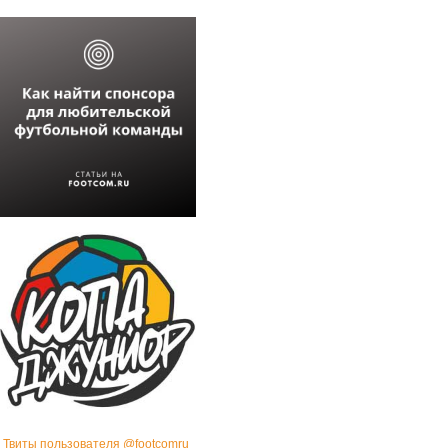
Твиты пользователя @footcomru