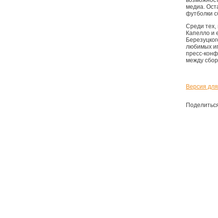
возможност
медиа. Ост
футболки с
Среди тех,
Капелло и 
Березуцког
любимых иг
пресс-конф
между сбор
Версия для
Поделитьс