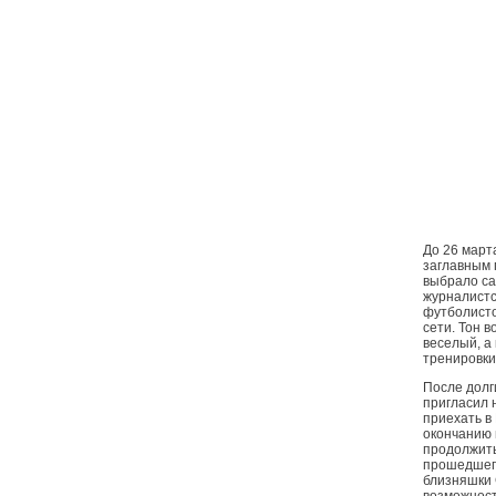
До 26 март
заглавным 
выбрало са
журналистс
футболист
сети. Тон 
веселый, а
тренировки
После дол
пригласил 
приехать в
окончанию 
продолжить
прошедшег
близняшки 