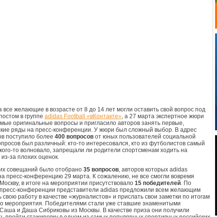
а все желающие в возрасте от 8 до 14 лет могли оставить свой вопрос под
постом в группе
adidas Football «вКонтакте»
, а 27 марта экспертное жюри
мые оригинальные вопросы и пригласило авторов занять первые,
кие ряды на пресс-конференции. У жюри был сложный выбор. В адрес
ов поступило более
400 вопросов
от юных пользователей социальной
вопросов был различный: кто-то интересовался, кто из футболистов самый
 кого-то волновало, запрещали ли родители спортсменам ходить на
 из-за плохих оценок.
гих совещаний было отобрано
35 вопросов
, авторов которых adidas
на пресс-конференцию 29 марта. К сожалению, не все смогли вовремя
 Москву, в итоге на мероприятии присутствовало
15 победителей
. По
пресс-конференции представители adidas предложили всем желающим
 свою работу в качестве «журналистов» и прислать свои заметки по итогам
о мероприятия. Победителями стали уже ставшие знаменитыми
Саша и Даша Сибриковы из Москвы. В качестве приза они получили