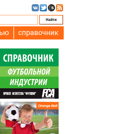
вью
справочник