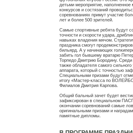
детьми мероприятие, наполненное
конкурсов и состязаний проводитьс
соревнованиях примут участие боле
лет и более 500 зрителей.
Самые спортивные ребята будут со
точности и скорости удара, дрибли
навыках владения мячом. Стратег
праздника смогут продемонстриров
бильярд. А у начинающих голкипер
забить гол бывшему вратарю Петер
Торпедо Дмитрию Бородину. Среди
также обладателя самого сильного
аппарата, который с точностью заф
Специальными призами будут отм
итогу «Мастер-класса по ВОЛЕЙБ
Филиалов Дмитрия Карпова.
Общий бальный зачет будет вестис
зафиксирован в специальном ПА
окончании соревнований самые лов
оригинальными призами и наградами
памятные дипломы.
В ПРОГРАММЕ ПРАЗДН