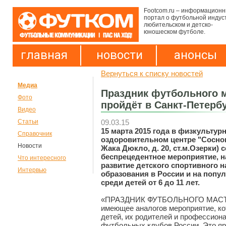
Footcom.ru – информацион
портал о футбольной индус
любительском и детско-
юношеском футболе.
главная
новости
анонсы
Вернуться к списку новостей
Медиа
Праздник футбольного м
Фото
пройдёт в Санкт-Петерб
Видео
09.03.15
Статьи
15 марта 2015 года в физкультурн
Справочник
оздоровительном центре "Соснов
Новости
Жака Дюкло, д. 20, ст.м.Озерки) 
беспрецедентное мероприятие, н
Что интересного
развитие детского спортивного 
Интервью
образования в России и на попу
среди детей от 6 до 11 лет.
«ПРАЗДНИК ФУТБОЛЬНОГО МАСТЕР
имеющее аналогов мероприятие, ко
детей, их родителей и профессион
футбольных клубов России. Это я