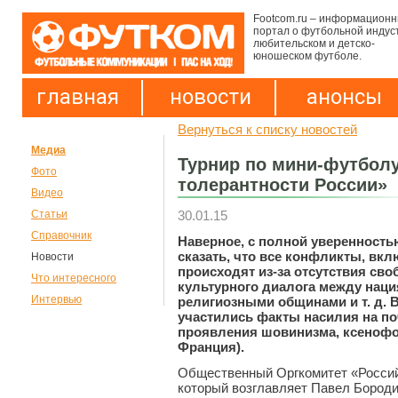
Footcom.ru – информацион
портал о футбольной индус
любительском и детско-
юношеском футболе.
главная
новости
анонсы
Вернуться к списку новостей
Медиа
Турнир по мини-футболу
Фото
толерантности России»
Видео
30.01.15
Статьи
Справочник
Наверное, с полной уверенност
сказать, что все конфликты, вкл
Новости
происходят из-за отсутствия сво
Что интересного
культурного диалога между наци
Интервью
религиозными общинами и т. д. 
участились факты насилия на п
проявления шовинизма, ксенофо
Франция).
Общественный Оргкомитет «Росси
который возглавляет Павел Бород