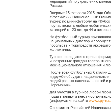
мероприятий по укреплению межнац
России.
Впервые 15 февраля 2015 года Об
«Российский Национальный Олимп
турнир по мини-футболу на «Кубок 
поучаствовать любые любительски
категорий от 20 лет до 44 и ветера
На футбольный турнир приглашают
национальных диаспор и сообщест
посольств и торгпредств аккредито
коллективы.
Турнир проводится с целью форми
иностранных граждан толерантного 
межнационального отношения и люб
После всех футбольных баталий дл
и дружбе обсудить национальные 
людей разных национальностей и р
Церемония».
Для участия в турнире любой люб
подать заявку и внести организаци
(информация на сайте
www.spy-rus
Оргкомитет Российский Националь