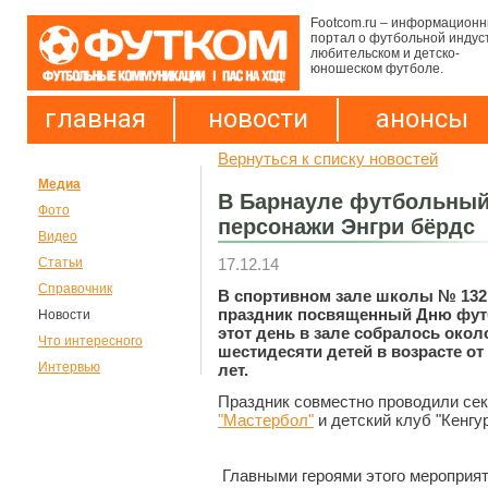
Footcom.ru – информацион
портал о футбольной индус
любительском и детско-
юношеском футболе.
главная
новости
анонсы
Вернуться к списку новостей
Медиа
В Барнауле футбольный
Фото
персонажи Энгри бёрдс
Видео
17.12.14
Статьи
Справочник
В спортивном зале школы № 13
праздник посвященный Дню фут
Новости
этот день в зале собралось окол
Что интересного
шестидесяти детей в возрасте от 
Интервью
лет.
Праздник совместно проводили се
"Мастербол"
и детский клуб "Кенгур
Главными героями этого мероприя