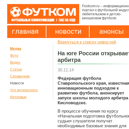
Footcom.ru – информацион
портал о футбольной индус
любительском и детско-
юношеском футболе.
главная
новости
анонсы
Вернуться к списку новостей
Медиа
На юге России открывае
Фото
арбитра
Видео
30.11.14
Статьи
Справочник
Федерация футбола
Ставропольского края, известна
Новости
инновационным подходом к
Что интересного
развитию футбола, анонсирует
Интервью
запуск школы молодого арбитра
Кисловодске.
В процессе обучения по курсу
«Начальная подготовка футбольно
судьи» слушатели получат
необходимые базовые знания для