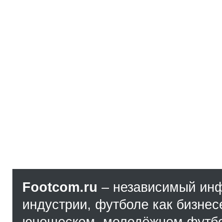
Footcom.ru
– независимый ин
индустрии, футболе как бизнес
юношеском, молодёжном футбол