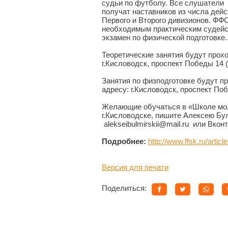
судьи по футболу. Все слушатели
получат наставников из числа дей
Первого и Второго дивизионов. ФФ
необходимым практическим судейст
экзамен по физической подготовке
Теоретические занятия будут прохо
г.Кисловодск, проспект Победы 14 
Занятия по физподготовке будут пр
адресу: г.Кисловодск, проспект По
Желающие обучаться в «Школе мол
г.Кисловодске, пишите Алексею Бу
alekseibulmirskii@mail.ru или Вконт
Подробнее:
http://www.ffsk.ru/artic
Версия для печати
Поделиться: