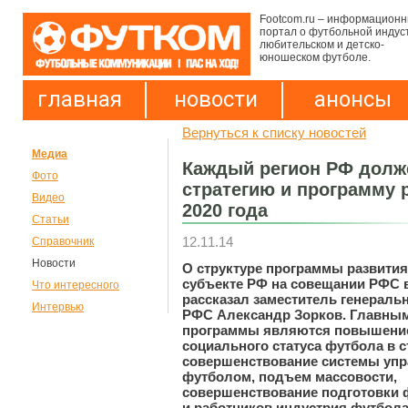
Footcom.ru – информацион
портал о футбольной индус
любительском и детско-
юношеском футболе.
главная
новости
анонсы
Вернуться к списку новостей
Медиа
Каждый регион РФ долж
Фото
стратегию и программу 
Видео
2020 года
Статьи
12.11.14
Справочник
Новости
О структуре программы развития
субъекте РФ на совещании РФС 
Что интересного
рассказал заместитель генеральн
Интервью
РФС Александр Зорков. Главны
программы являются повышени
социального статуса футбола в с
совершенствование системы уп
футболом, подъем массовости,
совершенствование подготовки 
и работников индустрия футбола