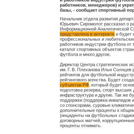
работников, менеджеров) и укре
базы, - сообщает спортивный по
Начальник отдела развития депар
Юрьевич Сиромолот рассказал о р
Информационной Аналитической 
представлена в интернете
и будет 
профессиональных и любительских 
работников индустрии футбола от 
каталог спортивных объектов стра
футбола и много другое.
Директор Центра стратегических и
им. Г. В. Плеханова Илья Солнцев
рейтингов для футбольной индустр
рейтингового агенства. Будет созд
субъектов РФ
, который будет осно
подготовка резерва, спорт высших 
инфраструктура и другие. Так же 
поддержки (поддержка инвалидов и
со спонсорами, суровые климатиче
дополнительные проценты к общему
(инциденты на футбольных стадион
договорных матчей, коррупционные
проценты отнимать.