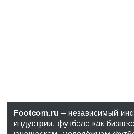
Footcom.ru
– независимый ин
индустрии, футболе как бизнес
юношеском, молодёжном футбол