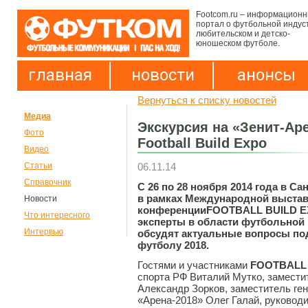
Footcom.ru – информацион
портал о футбольной индус
любительском и детско-
юношеском футболе.
главная
новости
анонсы
Вернуться к списку новостей
Медиа
Экскурсия на «Зенит-Ар
Фото
Football Build Expo
Видео
06.11.14
Статьи
Справочник
С 26 по 28 ноября 2014 года в Са
в рамках Международной выстав
Новости
конференцииFOOTBALL BUILD E
Что интересного
эксперты в области футбольной
Интервью
обсудят актуальные вопросы под
футболу 2018.
Гостями и участниками
FOOTBALL
спорта РФ Виталий Мутко, замести
Александр Зорков, заместитель ге
«Арена-2018» Олег Галай, руковод