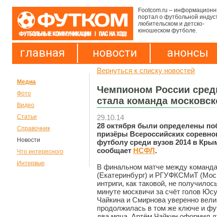
Footcom.ru – информацион
портал о футбольной индус
любительском и детско-
юношеском футболе.
главная
новости
анонсы
Вернуться к списку новостей
Медиа
Чемпионом России сред
Фото
стала команда московс
Видео
29.10.14
Статьи
28 октября были определены по
Справочник
призёры Всероссийских соревно
Новости
футболу среди вузов 2014 в Кры
сообщает
НСФЛ
.
Что интересного
Интервью
В финальном матче между команд
(Екатеринбург) и РГУФКСМиТ (Мос
интриги, как таковой, не получилось
минуте москвичи за счёт голов Юсу
Чайкина и Смирнова уверенно вели 
продолжилась в том же ключе и 
два мяча. Артём Чайкин оформил ду