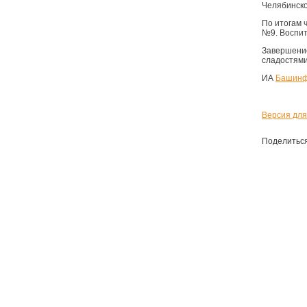
Челябинско
По итогам 
№9. Воспит
Завершение
сладостями
ИА
Башин
Версия для
Поделитьс