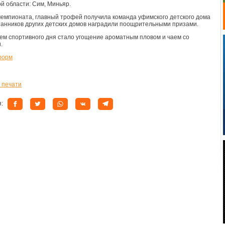
й области: Сим, Миньяр.
чемпионата, главный трофей получила команда уфимского детского дома
анников других детских домов наградили поощрительными призами.
м спортивного дня стало угощение ароматным пловом и чаем со
.
форм
 печати
я: