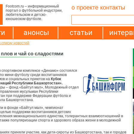
Footcom.ru – информационный
о проекте
контакты
портал о футбольной индустрии,
любительском и детско-
юношеском футболе.
ти
анонсы
статьи
интер
к списку новостей
 плов и чай со сладостями
 спортивном комплексе «Динамо» состоялся
по мини-футболу среди воспитанников
мов и социальных приютов на
Кубок
 наций Республики Башкортостан».
ры – фонд «Байтул мал», Молодежный отдел
управления мусульман Республики
ан при поддержке Федерации футбола и
ола Башкортостана.
ли в фонде «Байтул мал», чемпионат
 целью поддержки воспитанников детских
епления межнационального единства, толерантных взаимоотношений в
 также популяризации спорта и здорового образа жизни в молодежной
аниях приняли участие, как дети-сироты из Башкортостана, так и городов