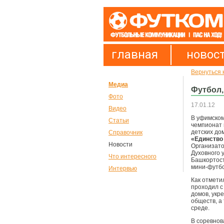
главная
новос
Вернуться 
Медиа
Футбол,
Фото
17.01.12
Видео
В
уфимском
Статьи
чемпионат 
детских до
Справочник
«Единство
Новости
Организато
Духовного 
Что интересного
Башкортост
мини-футб
Интервью
Как отмети
проходил с
домов, укр
обществ, а
среде.
В соревнов