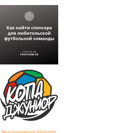
Твиты пользователя @footcomru