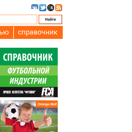
вью
справочник