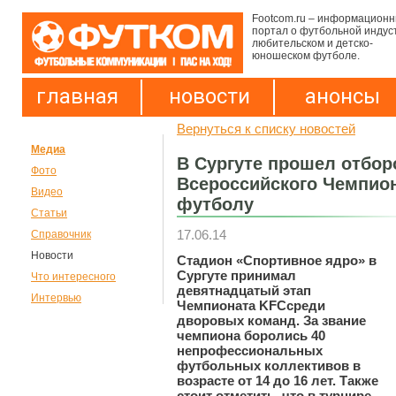
Footcom.ru – информацион
портал о футбольной индус
любительском и детско-
юношеском футболе.
главная
новости
анонсы
Вернуться к списку новостей
Медиа
В Сургуте прошел отбор
Фото
Всероссийского Чемпион
Видео
футболу
Статьи
17.06.14
Справочник
Новости
Стадион «Спортивное ядро» в
Сургуте принимал
Что интересного
девятнадцатый этап
Интервью
Чемпионата
KFC
среди
дворовых команд. За звание
чемпиона боролись 40
непрофессиональных
футбольных коллективов в
возрасте от 14 до 16 лет.
Также
стоит отметить, что в турнире