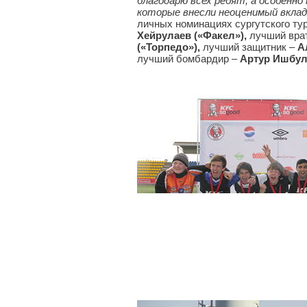
благодарю всех ребят, а особенно
которые внесли неоценимый вклад 
личных номинациях сургутского ту
Хейрулаев («Факел»),
лучший вра
(«Торпедо»),
лучший защитник –
А
лучший бомбардир –
Артур Ишбул