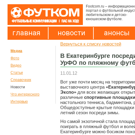
Footcom.ru – информацион
портал о футбольной индус
любительском и детско-
юношеском футболе.
главная
новости
анонсы
Вернуться к списку новостей
Медиа
В Екатеринбурге посред
Фото
УрФО по пляжному фут
Видео
11.01.12
Статьи
Справочник
Вот уже почти месяц на территории
выставочного центра
«Екатеринбур
Новости
Экспо»
для всех желающих откры
Что интересного
различные
спортивные площадки,
Интервью
настольного тенниса, бадминтона, 
Общедоступные крытые площадки 
летний сезон посреди зимы.
Но самой экзотичной стала площад
поиграть в пляжный футбол и волей
Екатеринбурге можно босиком похо