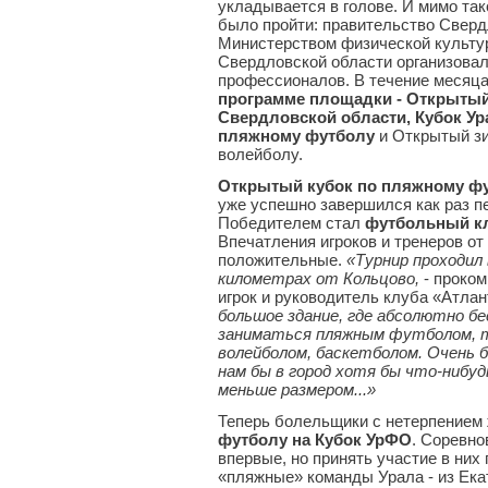
укладывается в голове. И мимо та
было пройти: правительство Сверд
Министерством физической культур
Свердловской области организова
профессионалов. В течение месяца
программе площадки - Открытый
Свердловской области, Кубок Ур
пляжному футболу
и Открытый зи
волейболу.
Открытый кубок по пляжному ф
уже успешно завершился как раз п
Победителем стал
футбольный кл
Впечатления игроков и тренеров о
положительные.
«Турнир проходил 
километрах от Кольцово,
- проко
игрок и руководитель клуба «Атлан
большое здание, где абсолютно 
заниматься пляжным футболом, т
волейболом, баскетболом. Очень 
нам бы в город хотя бы что-нибуд
меньше размером...»
Теперь болельщики с нетерпением
футболу на Кубок УрФО
. Соревно
впервые, но принять участие в ни
«пляжные» команды Урала - из Ека