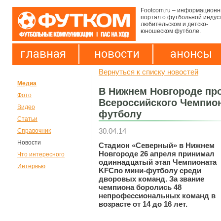
Footcom.ru – информацион
портал о футбольной индус
любительском и детско-
юношеском футболе.
главная
новости
анонсы
Вернуться к списку новостей
Медиа
В Нижнем Новгороде пр
Фото
Всероссийского Чемпион
Видео
футболу
Статьи
30.04.14
Справочник
Новости
Стадион «Северный» в Нижнем
Новгороде 26 апреля принимал
Что интересного
одиннадцатый этап Чемпионата
Интервью
KFC
по мини-футболу среди
дворовых команд. За звание
чемпиона боролись 48
непрофессиональных команд в
возрасте от 14 до 16 лет.