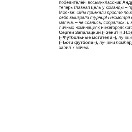
победителей, восьмиклассник
Анд
теперь главная цель у команды – 
Москве:
«Мы приехали просто пои
себя выиграли турнир! Несмотря 
матча, – не сдались, собрались, и 
личных номинациях нижегородского
Сергей Запалацкий («Зенит Н.Н
.»
(«Футбольные мстители»),
лучши
(«Боги футбола»),
лучший бомбар
забил 7 мячей.