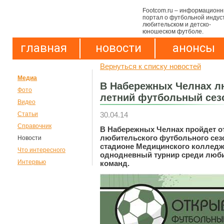
Footcom.ru – информацион
портал о футбольной индус
любительском и детско-
юношеском футболе.
главная
новости
анонсы
Вернуться к списку новостей
Медиа
В Набережных Челнах л
Фото
летний футбольный сез
Видео
30.04.14
Статьи
Справочник
В Набережных Челнах пройдет о
любительского футбольного сезо
Новости
стадионе Медицинского колледж
Что интересного
однодневный турнир среди люб
Интервью
команд.